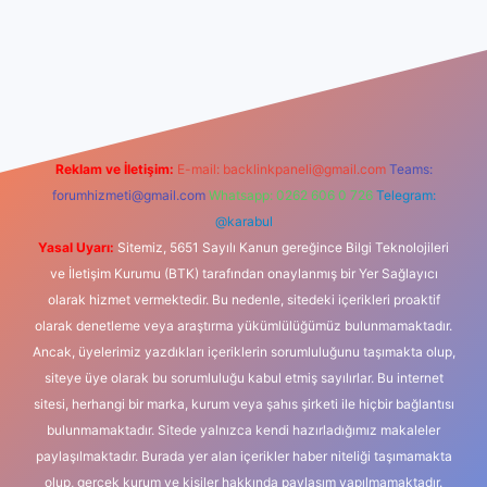
riş
Reklam ve İletişim:
E-mail:
backlinkpaneli@gmail.com
Teams:
forumhizmeti@gmail.com
Whatsapp: 0262 606 0 726
Telegram:
@karabul
Yasal Uyarı:
Sitemiz, 5651 Sayılı Kanun gereğince Bilgi Teknolojileri
ve İletişim Kurumu (BTK) tarafından onaylanmış bir Yer Sağlayıcı
olarak hizmet vermektedir. Bu nedenle, sitedeki içerikleri proaktif
olarak denetleme veya araştırma yükümlülüğümüz bulunmamaktadır.
Ancak, üyelerimiz yazdıkları içeriklerin sorumluluğunu taşımakta olup,
siteye üye olarak bu sorumluluğu kabul etmiş sayılırlar. Bu internet
sitesi, herhangi bir marka, kurum veya şahıs şirketi ile hiçbir bağlantısı
bulunmamaktadır. Sitede yalnızca kendi hazırladığımız makaleler
paylaşılmaktadır. Burada yer alan içerikler haber niteliği taşımamakta
olup, gerçek kurum ve kişiler hakkında paylaşım yapılmamaktadır.