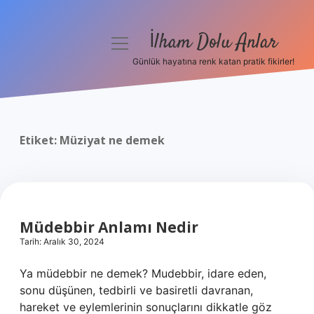
İlham Dolu Anlar
menüyü
aç
Günlük hayatına renk katan pratik fikirler!
Anasayfa
Gizlilik Politikası
Etiket:
Müziyat ne demek
Yasal Uyarı
Hakkımızda
Müdebbir Anlamı Nedir
Tarih: Aralık 30, 2024
Ya müdebbir ne demek? Mudebbir, idare eden,
sonu düşünen, tedbirli ve basiretli davranan,
hareket ve eylemlerinin sonuçlarını dikkatle göz