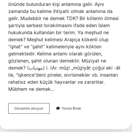
önünde bulunduran kişi anlamına gelir. Aynı
zamanda bu kelime ihtiyatlı olmak anlamına da
gelir. Mudebbir ne demek TDK? Bir kölenin ölmesi
şartıyla serbest bırakılmasını ifade eden İslam
hukukunda kullanılan bir terim. Ya meşhud ne
demek? Meşhut kelimesi Arapça kökenli olup
“işhat” ve “şahit” kelimeleriyle aynı kökten
gelmektedir. Kelime anlamı olarak görülen,
gözlenen, şahit olunan demektir. Müziyat ne
demek? (ﻣﻮﺫﻳﺎﺕ) i. (Ar. mūẕі „mūẕiyāt çoğul eki -āt
ile, “işkence”den) pireler, sivrisinekler vb. insanları
rahatsız eden küçük hayvanlar ve zararlılar.
Mübhem ne demek…
Müdebbir
Devamını okuyun
Yorum Bırak
Anlamı
Nedir