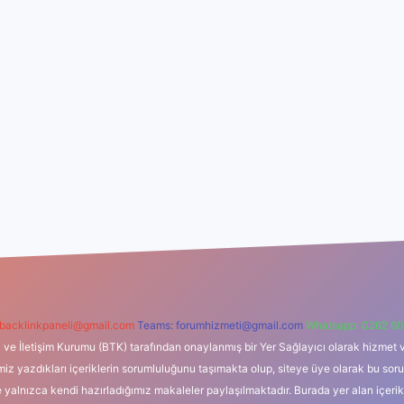
backlinkpaneli@gmail.com
Teams:
forumhizmeti@gmail.com
Whatsapp: 0262 60
i ve İletişim Kurumu (BTK) tarafından onaylanmış bir Yer Sağlayıcı olarak hizmet v
azdıkları içeriklerin sorumluluğunu taşımakta olup, siteye üye olarak bu sorumlul
e yalnızca kendi hazırladığımız makaleler paylaşılmaktadır. Burada yer alan içeri