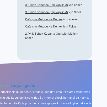
3 Sınıfın Sonunda Çap Yapılır Mı
için
admin
3 Sınıfın Sonunda Çap Yapılır Mı
için
Sibel
Çağrışım Metodu Ne Demek
için
admin
Çağrışım Metodu Ne Demek
için
Tolga
2 Aylık Bebek Kucakta Oturtulur Mu
için
admin
6 0 726
Telegram: @karabul
ermektedir. Bu nedenle, sitedeki içerikleri proaktif olarak denetleme
uğu kabul etmiş sayılırlar. Bu internet sitesi, herhangi bir marka,
kler haber niteliği taşımamakta olup, gerçek kurum ve kişiler hakkında