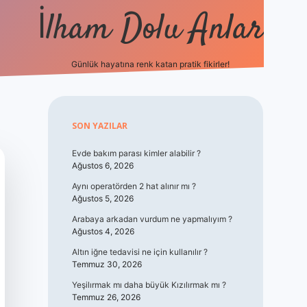
İlham Dolu Anlar
Günlük hayatına renk katan pratik fikirler!
hiltonbet gi
Sidebar
SON YAZILAR
Evde bakım parası kimler alabilir ?
Ağustos 6, 2026
Aynı operatörden 2 hat alınır mı ?
Ağustos 5, 2026
Arabaya arkadan vurdum ne yapmalıyım ?
Ağustos 4, 2026
Altın iğne tedavisi ne için kullanılır ?
Temmuz 30, 2026
Yeşilırmak mı daha büyük Kızılırmak mı ?
Temmuz 26, 2026