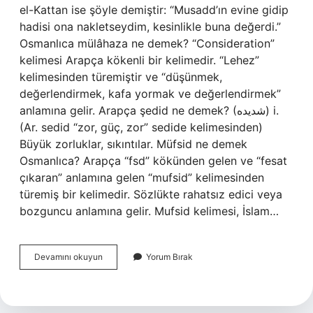
el-Kattan ise şöyle demiştir: “Musadd’ın evine gidip
hadisi ona nakletseydim, kesinlikle buna değerdi.”
Osmanlıca mülâhaza ne demek? “Consideration”
kelimesi Arapça kökenli bir kelimedir. “Lehez”
kelimesinden türemiştir ve “düşünmek,
değerlendirmek, kafa yormak ve değerlendirmek”
anlamına gelir. Arapça şedid ne demek? (ﺷﺪﻳﺪﻩ) i.
(Ar. sedіd “zor, güç, zor” sedіde kelimesinden)
Büyük zorluklar, sıkıntılar. Müfsid ne demek
Osmanlıca? Arapça “fsd” kökünden gelen ve “fesat
çıkaran” anlamına gelen “mufsid” kelimesinden
türemiş bir kelimedir. Sözlükte rahatsız edici veya
bozguncu anlamına gelir. Mufsid kelimesi, İslam…
Müşedded
Devamını okuyun
Yorum Bırak
Ne
Demek
Osmanlıca