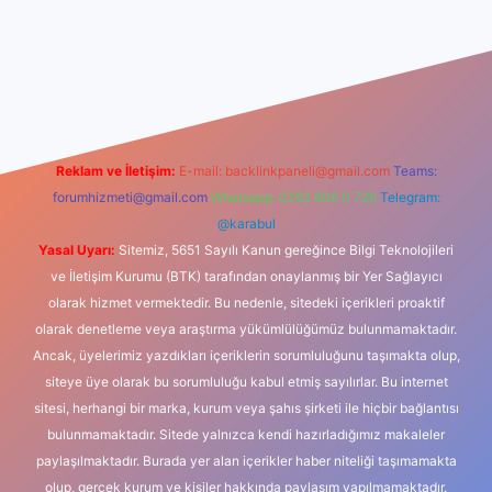
iş
Reklam ve İletişim:
E-mail:
backlinkpaneli@gmail.com
Teams:
forumhizmeti@gmail.com
Whatsapp: 0262 606 0 726
Telegram:
@karabul
Yasal Uyarı:
Sitemiz, 5651 Sayılı Kanun gereğince Bilgi Teknolojileri
ve İletişim Kurumu (BTK) tarafından onaylanmış bir Yer Sağlayıcı
olarak hizmet vermektedir. Bu nedenle, sitedeki içerikleri proaktif
olarak denetleme veya araştırma yükümlülüğümüz bulunmamaktadır.
Ancak, üyelerimiz yazdıkları içeriklerin sorumluluğunu taşımakta olup,
siteye üye olarak bu sorumluluğu kabul etmiş sayılırlar. Bu internet
sitesi, herhangi bir marka, kurum veya şahıs şirketi ile hiçbir bağlantısı
bulunmamaktadır. Sitede yalnızca kendi hazırladığımız makaleler
paylaşılmaktadır. Burada yer alan içerikler haber niteliği taşımamakta
olup, gerçek kurum ve kişiler hakkında paylaşım yapılmamaktadır.