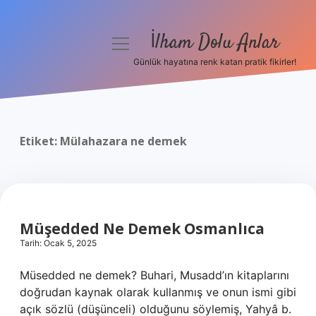
İlham Dolu Anlar
menüyü
aç
Günlük hayatına renk katan pratik fikirler!
Anasayfa
Gizlilik Politikası
Etiket:
Mülahazara ne demek
Yasal Uyarı
Hakkımızda
Müşedded Ne Demek Osmanlıca
Tarih: Ocak 5, 2025
Müsedded ne demek? Buhari, Musadd’ın kitaplarını
doğrudan kaynak olarak kullanmış ve onun ismi gibi
açık sözlü (düşünceli) olduğunu söylemiş, Yahyâ b.