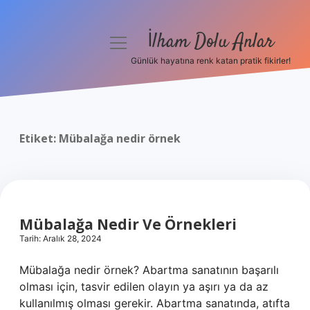
İlham Dolu Anlar
menüyü
aç
Günlük hayatına renk katan pratik fikirler!
Anasayfa
Gizlilik Politikası
Etiket:
Mübalağa nedir örnek
Yasal Uyarı
Hakkımızda
Mübalağa Nedir Ve Örnekleri
Tarih: Aralık 28, 2024
Mübalağa nedir örnek? Abartma sanatının başarılı
olması için, tasvir edilen olayın ya aşırı ya da az
kullanılmış olması gerekir. Abartma sanatında, atıfta