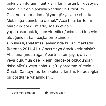
bulunulan durum mantık sınırlarını aşan bir düzeyde
olmalıdır. Senin aşkınla yandım ve tutuştum.
Günlerdir durmadan ağlıyor, gözyaşları sel oldu.
Mübalağa demek ne demek? Abartma, bir terim
olarak edebi dilimizde, sözün etkisini
yoğunlaştırmak için tasvir edilen/anlatılan bir şeyin
olduğundan bambaşka bir biçimde
sunulması/anlatılması anlamında kullanılmaktadır
(Karataş 2011: 411). Abartmaya örnek verir misin?
Abartma (mübalağa) Abartma, bir şeyin, olayın
veya durumun özelliklerini gerçekte olduğundan
daha büyük veya daha küçük gösterme sürecidir.
Örnek: Çantayı taşırken kolumu kırdım. Karacaoğlan
bu dörtlükte vatanından…
Mübalağa
Devamını okuyun
Yorum Bırak
Nedir
Ve
Örnekleri