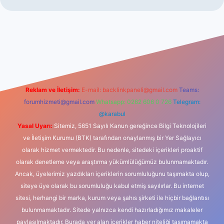
iş
Reklam ve İletişim:
E-mail:
backlinkpaneli@gmail.com
Teams:
forumhizmeti@gmail.com
Whatsapp: 0262 606 0 726
Telegram:
@karabul
Yasal Uyarı:
Sitemiz, 5651 Sayılı Kanun gereğince Bilgi Teknolojileri
ve İletişim Kurumu (BTK) tarafından onaylanmış bir Yer Sağlayıcı
olarak hizmet vermektedir. Bu nedenle, sitedeki içerikleri proaktif
olarak denetleme veya araştırma yükümlülüğümüz bulunmamaktadır.
Ancak, üyelerimiz yazdıkları içeriklerin sorumluluğunu taşımakta olup,
siteye üye olarak bu sorumluluğu kabul etmiş sayılırlar. Bu internet
sitesi, herhangi bir marka, kurum veya şahıs şirketi ile hiçbir bağlantısı
bulunmamaktadır. Sitede yalnızca kendi hazırladığımız makaleler
paylaşılmaktadır. Burada yer alan içerikler haber niteliği taşımamakta