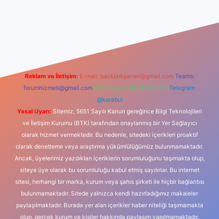
t giriş
Reklam ve İletişim:
E-mail:
backlinkpaneli@gmail.com
Teams:
forumhizmeti@gmail.com
Whatsapp: 0262 606 0 726
Telegram:
@karabul
Yasal Uyarı:
Sitemiz, 5651 Sayılı Kanun gereğince Bilgi Teknolojileri
ve İletişim Kurumu (BTK) tarafından onaylanmış bir Yer Sağlayıcı
olarak hizmet vermektedir. Bu nedenle, sitedeki içerikleri proaktif
olarak denetleme veya araştırma yükümlülüğümüz bulunmamaktadır.
Ancak, üyelerimiz yazdıkları içeriklerin sorumluluğunu taşımakta olup,
siteye üye olarak bu sorumluluğu kabul etmiş sayılırlar. Bu internet
sitesi, herhangi bir marka, kurum veya şahıs şirketi ile hiçbir bağlantısı
bulunmamaktadır. Sitede yalnızca kendi hazırladığımız makaleler
paylaşılmaktadır. Burada yer alan içerikler haber niteliği taşımamakta
olup, gerçek kurum ve kişiler hakkında paylaşım yapılmamaktadır.