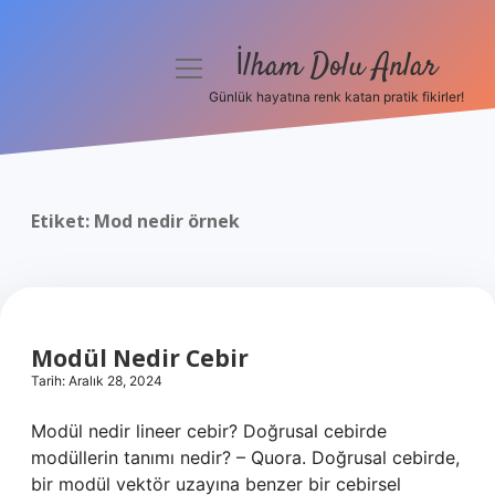
İlham Dolu Anlar
menüyü
aç
Günlük hayatına renk katan pratik fikirler!
Anasayfa
Gizlilik Politikası
Etiket:
Mod nedir örnek
Yasal Uyarı
Hakkımızda
Modül Nedir Cebir
Tarih: Aralık 28, 2024
Modül nedir lineer cebir? Doğrusal cebirde
modüllerin tanımı nedir? – Quora. Doğrusal cebirde,
bir modül vektör uzayına benzer bir cebirsel