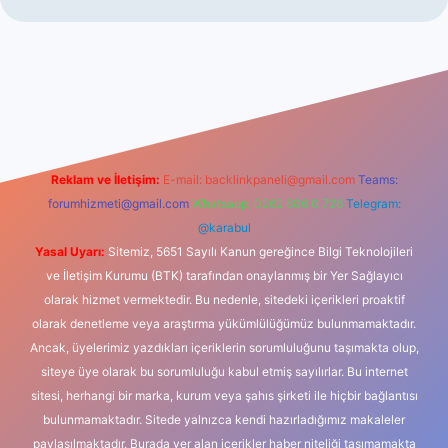
riş
Reklam ve İletişim:
E-mail:
backlinkpaneli@gmail.com
Teams:
forumhizmeti@gmail.com
Whatsapp: 0262 606 0 726
Telegram:
@karabul
Yasal Uyarı:
Sitemiz, 5651 Sayılı Kanun gereğince Bilgi Teknolojileri
ve İletişim Kurumu (BTK) tarafından onaylanmış bir Yer Sağlayıcı
olarak hizmet vermektedir. Bu nedenle, sitedeki içerikleri proaktif
olarak denetleme veya araştırma yükümlülüğümüz bulunmamaktadır.
Ancak, üyelerimiz yazdıkları içeriklerin sorumluluğunu taşımakta olup,
siteye üye olarak bu sorumluluğu kabul etmiş sayılırlar. Bu internet
sitesi, herhangi bir marka, kurum veya şahıs şirketi ile hiçbir bağlantısı
bulunmamaktadır. Sitede yalnızca kendi hazırladığımız makaleler
paylaşılmaktadır. Burada yer alan içerikler haber niteliği taşımamakta