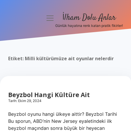
İlham Dolu Anlar
menüyü
aç
Günlük hayatına renk katan pratik fikirler!
Anasayfa
Gizlilik Politikası
Etiket:
Milli kültürümüze ait oyunlar nelerdir
Yasal Uyarı
Hakkımızda
Beyzbol Hangi Kültüre Ait
Tarih: Ekim 29, 2024
Beyzbol oyunu hangi ülkeye aittir? Beyzbol Tarihi
Bu sporun, ABD’nin New Jersey eyaletindeki ilk
beyzbol maçından sonra büyük bir heyecan