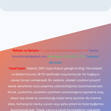
iş
Reklam ve İletişim:
E-mail:
backlinkpaneli@gmail.com
Teams:
forumhizmeti@gmail.com
Whatsapp: 0262 606 0 726
Telegram:
@karabul
Yasal Uyarı:
Sitemiz, 5651 Sayılı Kanun gereğince Bilgi Teknolojileri
ve İletişim Kurumu (BTK) tarafından onaylanmış bir Yer Sağlayıcı
olarak hizmet vermektedir. Bu nedenle, sitedeki içerikleri proaktif
olarak denetleme veya araştırma yükümlülüğümüz bulunmamaktadır.
Ancak, üyelerimiz yazdıkları içeriklerin sorumluluğunu taşımakta olup,
siteye üye olarak bu sorumluluğu kabul etmiş sayılırlar. Bu internet
sitesi, herhangi bir marka, kurum veya şahıs şirketi ile hiçbir bağlantısı
bulunmamaktadır. Sitede yalnızca kendi hazırladığımız makaleler