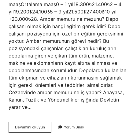
maaşOrtalama maaş0 – 1 yıl18.300₺21.400₺2 – 4
yıl19.200₺24.100₺5 – 9 yıl21.500₺27.400₺10 yıl
+23.000₺28. Ambar memuru ne mezunu? Depo
çalışanı olmak için hangi eğitim gereklidir? Depo
çalışanı pozisyonu için özel bir eğitim gereksinimi
yoktur. Ambar memurunun görevi nedir? Bu
pozisyondaki çalışanlar, çalıştıkları kuruluşların
depolarına giren ve çıkan tüm ürün, malzeme,
makine ve ekipmanların kayıt altına alınması ve
depolanmasından sorumludur. Depolarda kullanılan
tüm ekipman ve cihazların korunmasını sağlamak
için gerekli önlemleri ve tedbirleri almalıdırlar.
Cezaevinde ambar memuru ne iş yapar? Anayasa,
Kanun, Tüzük ve Yönetmelikler ışığında Devletin
yarar ve…
Ambar
Devamını okuyun
Yorum Bırak
Memuru