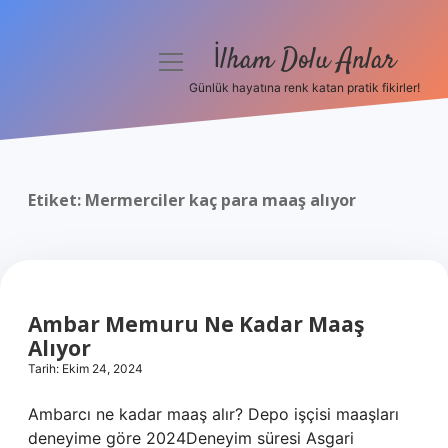
İlham Dolu Anlar
menüyü
aç
Günlük hayatına renk katan pratik fikirler!
Anasayfa
Gizlilik Politikası
Etiket:
Mermerciler kaç para maaş alıyor
Yasal Uyarı
Hakkımızda
Ambar Memuru Ne Kadar Maaş
Alıyor
Tarih: Ekim 24, 2024
Ambarcı ne kadar maaş alır? Depo işçisi maaşları
deneyime göre 2024Deneyim süresi Asgari