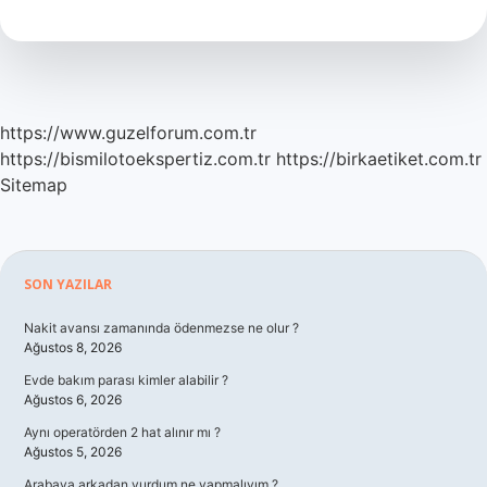
Ne
Kadar
Maaş
Alıyor
https://www.guzelforum.com.tr
https://bismilotoekspertiz.com.tr
https://birkaetiket.com.tr
Sitemap
Sidebar
SON YAZILAR
Nakit avansı zamanında ödenmezse ne olur ?
Ağustos 8, 2026
Evde bakım parası kimler alabilir ?
Ağustos 6, 2026
Aynı operatörden 2 hat alınır mı ?
Ağustos 5, 2026
Arabaya arkadan vurdum ne yapmalıyım ?