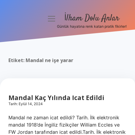
İlham Dolu Anlar
menüyü
aç
Günlük hayatına renk katan pratik fikirler!
Anasayfa
Gizlilik Politikası
Etiket:
Mandal ne işe yarar
Yasal Uyarı
Hakkımızda
Mandal Kaç Yılında Icat Edildi
Tarih: Eylül 14, 2024
Mandal ne zaman icat edildi? Tarih. İlk elektronik
mandal 1918’de İngiliz fizikçiler William Eccles ve
FW Jordan tarafından icat edildi.Tarih. İlk elektronik