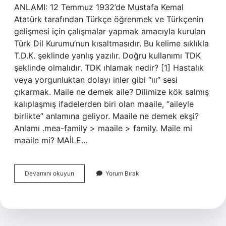
ANLAMI: 12 Temmuz 1932’de Mustafa Kemal
Atatürk tarafından Türkçe öğrenmek ve Türkçenin
gelişmesi için çalışmalar yapmak amacıyla kurulan
Türk Dil Kurumu’nun kısaltmasıdır. Bu kelime sıklıkla
T.D.K. şeklinde yanlış yazılır. Doğru kullanımı TDK
şeklinde olmalıdır. TDK ıhlamak nedir? [1] Hastalık
veya yorgunluktan dolayı inler gibi “ııı” sesi
çıkarmak. Maile ne demek aile? Dilimize kök salmış
kalıplaşmış ifadelerden biri olan maaile, “aileyle
birlikte” anlamına geliyor. Maaile ne demek ekşi?
Anlamı .mea-family > maaile > family. Maile mi
maaile mi? MAİLE…
Maaile
Devamını okuyun
Yorum Bırak
Nasıl
Yazılır
Tdk