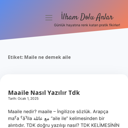
İlham Dolu Anlar
menüyü
aç
Günlük hayatına renk katan pratik fikirler!
Anasayfa
Gizlilik Politikası
Etiket:
Maile ne demek aile
Yasal Uyarı
Hakkımızda
Maaile Nasıl Yazılır Tdk
Tarih: Ocak 1, 2025
Maaile nedir? maaile – İngilizce sözlük. Arapça
maˁa ˁāˀila مع عائلة “aile ile” kelimesinden bir
alıntıdır. TDK doğru yazılışı nasıl? TDK KELİMESİNİN