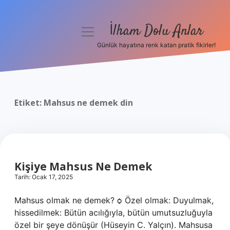
İlham Dolu Anlar
menüyü
aç
Günlük hayatına renk katan pratik fikirler!
Anasayfa
Gizlilik Politikası
Etiket:
Mahsus ne demek din
Yasal Uyarı
Hakkımızda
Kişiye Mahsus Ne Demek
Tarih: Ocak 17, 2025
Mahsus olmak ne demek? ѻ Özel olmak: Duyulmak,
hissedilmek: Bütün acılığıyla, bütün umutsuzluğuyla
özel bir şeye dönüşür (Hüseyin C. Yalçın). Mahsusa