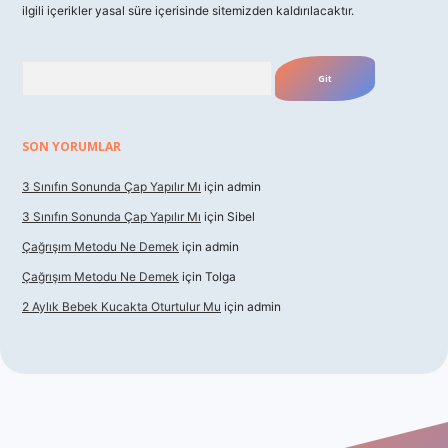
ilgili içerikler yasal süre içerisinde sitemizden kaldırılacaktır.
Arama
SON YORUMLAR
3 Sınıfın Sonunda Çap Yapılır Mı
için
admin
3 Sınıfın Sonunda Çap Yapılır Mı
için
Sibel
Çağrışım Metodu Ne Demek
için
admin
Çağrışım Metodu Ne Demek
için
Tolga
2 Aylık Bebek Kucakta Oturtulur Mu
için
admin
nbet giriş