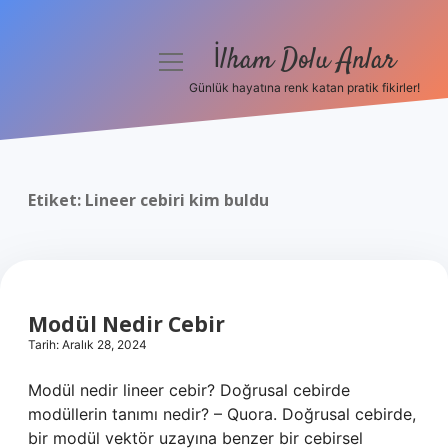
İlham Dolu Anlar
menüyü
aç
Günlük hayatına renk katan pratik fikirler!
Anasayfa
Gizlilik Politikası
Etiket:
Lineer cebiri kim buldu
Yasal Uyarı
Hakkımızda
Modül Nedir Cebir
Tarih: Aralık 28, 2024
Modül nedir lineer cebir? Doğrusal cebirde
modüllerin tanımı nedir? – Quora. Doğrusal cebirde,
bir modül vektör uzayına benzer bir cebirsel