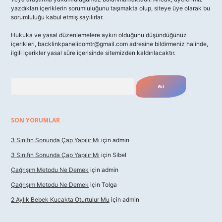
yazdıkları içeriklerin sorumluluğunu taşımakta olup, siteye üye olarak bu
sorumluluğu kabul etmiş sayılırlar.
Hukuka ve yasal düzenlemelere aykırı olduğunu düşündüğünüz
içerikleri,
backlinkpanelicomtr@gmail.com
adresine bildirmeniz halinde,
ilgili içerikler yasal süre içerisinde sitemizden kaldırılacaktır.
Arama
SON YORUMLAR
3 Sınıfın Sonunda Çap Yapılır Mı
için
admin
3 Sınıfın Sonunda Çap Yapılır Mı
için
Sibel
Çağrışım Metodu Ne Demek
için
admin
Çağrışım Metodu Ne Demek
için
Tolga
2 Aylık Bebek Kucakta Oturtulur Mu
için
admin