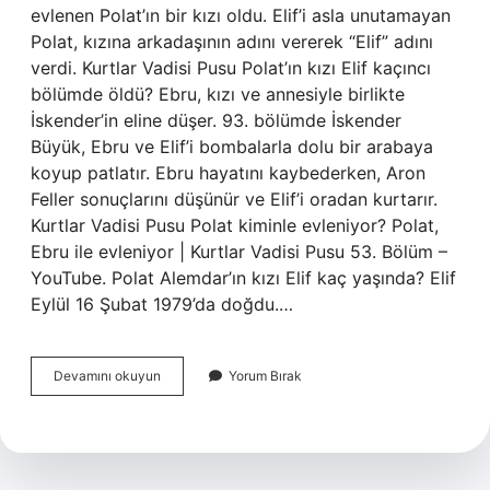
evlenen Polat’ın bir kızı oldu. Elif’i asla unutamayan
Polat, kızına arkadaşının adını vererek “Elif” adını
verdi. Kurtlar Vadisi Pusu Polat’ın kızı Elif kaçıncı
bölümde öldü? Ebru, kızı ve annesiyle birlikte
İskender’in eline düşer. 93. bölümde İskender
Büyük, Ebru ve Elif’i bombalarla dolu bir arabaya
koyup patlatır. Ebru hayatını kaybederken, Aron
Feller sonuçlarını düşünür ve Elif’i oradan kurtarır.
Kurtlar Vadisi Pusu Polat kiminle evleniyor? Polat,
Ebru ile evleniyor | Kurtlar Vadisi Pusu 53. Bölüm –
YouTube. Polat Alemdar’ın kızı Elif kaç yaşında? Elif
Eylül 16 Şubat 1979’da doğdu.…
Kurtlar
Devamını okuyun
Yorum Bırak
Vadisi
Pusu
Polatın
Kızı
Kimden