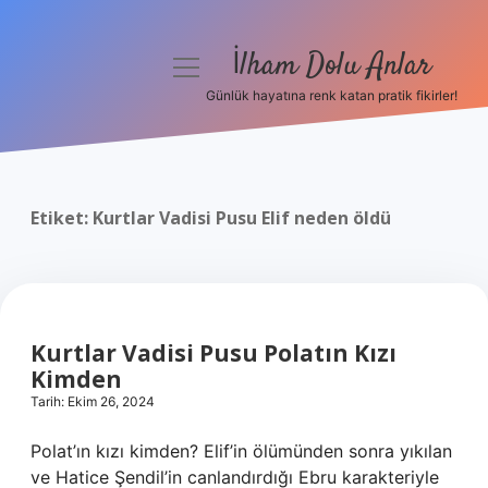
İlham Dolu Anlar
menüyü
aç
Günlük hayatına renk katan pratik fikirler!
Anasayfa
Gizlilik Politikası
Etiket:
Kurtlar Vadisi Pusu Elif neden öldü
Yasal Uyarı
Hakkımızda
Kurtlar Vadisi Pusu Polatın Kızı
Kimden
Tarih: Ekim 26, 2024
Polat’ın kızı kimden? Elif’in ölümünden sonra yıkılan
ve Hatice Şendil’in canlandırdığı Ebru karakteriyle