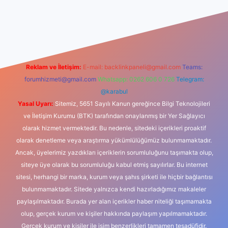
iş
Reklam ve İletişim:
E-mail:
backlinkpaneli@gmail.com
Teams:
forumhizmeti@gmail.com
Whatsapp: 0262 606 0 726
Telegram:
@karabul
Yasal Uyarı:
Sitemiz, 5651 Sayılı Kanun gereğince Bilgi Teknolojileri
ve İletişim Kurumu (BTK) tarafından onaylanmış bir Yer Sağlayıcı
olarak hizmet vermektedir. Bu nedenle, sitedeki içerikleri proaktif
olarak denetleme veya araştırma yükümlülüğümüz bulunmamaktadır.
Ancak, üyelerimiz yazdıkları içeriklerin sorumluluğunu taşımakta olup,
siteye üye olarak bu sorumluluğu kabul etmiş sayılırlar. Bu internet
sitesi, herhangi bir marka, kurum veya şahıs şirketi ile hiçbir bağlantısı
bulunmamaktadır. Sitede yalnızca kendi hazırladığımız makaleler
paylaşılmaktadır. Burada yer alan içerikler haber niteliği taşımamakta
olup, gerçek kurum ve kişiler hakkında paylaşım yapılmamaktadır.
Gerçek kurum ve kişiler ile isim benzerlikleri tamamen tesadüfidir.