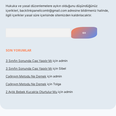
Hukuka ve yasal düzenlemelere aykırı olduğunu düşündüğünüz
içerikleri,
backlinkpanelicomtr@gmail.com
adresine bildirmeniz halinde,
ilgili içerikler yasal süre içerisinde sitemizden kaldırılacaktır.
Arama
SON YORUMLAR
3 Sınıfın Sonunda Çap Yapılır Mı
için
admin
3 Sınıfın Sonunda Çap Yapılır Mı
için
Sibel
Çağrışım Metodu Ne Demek
için
admin
Çağrışım Metodu Ne Demek
için
Tolga
2 Aylık Bebek Kucakta Oturtulur Mu
için
admin