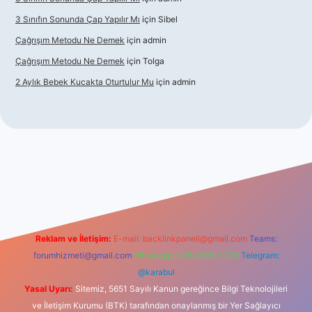
3 Sınıfın Sonunda Çap Yapılır Mı
için
Sibel
Çağrışım Metodu Ne Demek
için
admin
Çağrışım Metodu Ne Demek
için
Tolga
2 Aylık Bebek Kucakta Oturtulur Mu
için
admin
ş
Reklam ve İletişim:
E-mail:
backlinkpaneli@gmail.com
Teams:
forumhizmeti@gmail.com
Whatsapp: 0262 606 0 726
Telegram:
@karabul
Yasal Uyarı:
Sitemiz, 5651 Sayılı Kanun gereğince Bilgi Teknolojileri
ve İletişim Kurumu (BTK) tarafından onaylanmış bir Yer Sağlayıcı