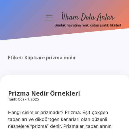
İlham Dolu Anlar
menüyü
aç
Günlük hayatına renk katan pratik fikirler!
Anasayfa
Gizlilik Politikası
Etiket:
Küp kare prizma mıdır
Yasal Uyarı
Hakkımızda
Prizma Nedir Örnekleri
Tarih: Ocak 1, 2025
Hangi cisimler prizmadır? Prizma: Eşit çokgen
tabanları ve dikdörtgen kenarları olan düzenli
nesnelere “prizma” denir. Prizmalar, tabanlarının