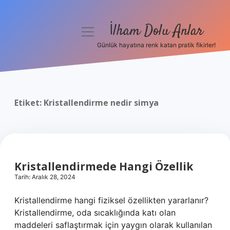
İlham Dolu Anlar
menüyü
aç
Günlük hayatına renk katan pratik fikirler!
Anasayfa
Gizlilik Politikası
Etiket:
Kristallendirme nedir simya
Yasal Uyarı
Hakkımızda
Kristallendirmede Hangi Özellik
Tarih: Aralık 28, 2024
Kristallendirme hangi fiziksel özellikten yararlanır?
Kristallendirme, oda sıcaklığında katı olan
maddeleri saflaştırmak için yaygın olarak kullanılan