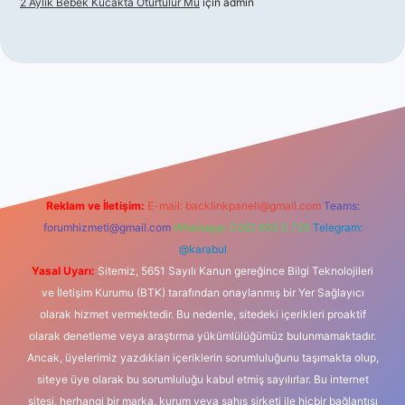
2 Aylık Bebek Kucakta Oturtulur Mu
için
admin
iş
Reklam ve İletişim:
E-mail:
backlinkpaneli@gmail.com
Teams:
forumhizmeti@gmail.com
Whatsapp: 0262 606 0 726
Telegram:
@karabul
Yasal Uyarı:
Sitemiz, 5651 Sayılı Kanun gereğince Bilgi Teknolojileri
ve İletişim Kurumu (BTK) tarafından onaylanmış bir Yer Sağlayıcı
olarak hizmet vermektedir. Bu nedenle, sitedeki içerikleri proaktif
olarak denetleme veya araştırma yükümlülüğümüz bulunmamaktadır.
Ancak, üyelerimiz yazdıkları içeriklerin sorumluluğunu taşımakta olup,
siteye üye olarak bu sorumluluğu kabul etmiş sayılırlar. Bu internet
sitesi, herhangi bir marka, kurum veya şahıs şirketi ile hiçbir bağlantısı