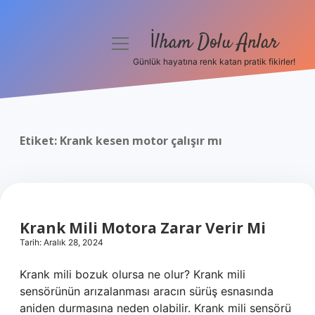
İlham Dolu Anlar
menüyü
aç
Günlük hayatına renk katan pratik fikirler!
Anasayfa
Gizlilik Politikası
Etiket:
Krank kesen motor çalışır mı
Yasal Uyarı
Hakkımızda
Krank Mili Motora Zarar Verir Mi
Tarih: Aralık 28, 2024
Krank mili bozuk olursa ne olur? Krank mili
sensörünün arızalanması aracın sürüş esnasında
aniden durmasına neden olabilir. Krank mili sensörü