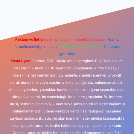
iş
Reklam ve İletişim:
E-mail:
backlinkpaneli@gmail.com
Teams:
forumhizmeti@gmail.com
Whatsapp: 0262 606 0 726
Telegram:
@karabul
Yasal Uyarı:
Sitemiz, 5651 Sayılı Kanun gereğince Bilgi Teknolojileri
ve İletişim Kurumu (BTK) tarafından onaylanmış bir Yer Sağlayıcı
olarak hizmet vermektedir. Bu nedenle, sitedeki içerikleri proaktif
olarak denetleme veya araştırma yükümlülüğümüz bulunmamaktadır.
Ancak, üyelerimiz yazdıkları içeriklerin sorumluluğunu taşımakta olup,
siteye üye olarak bu sorumluluğu kabul etmiş sayılırlar. Bu internet
sitesi, herhangi bir marka, kurum veya şahıs şirketi ile hiçbir bağlantısı
bulunmamaktadır. Sitede yalnızca kendi hazırladığımız makaleler
paylaşılmaktadır. Burada yer alan içerikler haber niteliği taşımamakta
olup, gerçek kurum ve kişiler hakkında paylaşım yapılmamaktadır.
Gerçek kurum ve kişiler ile isim benzerlikleri tamamen tesadüfidir.