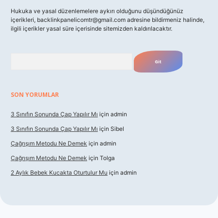
Hukuka ve yasal düzenlemelere aykırı olduğunu düşündüğünüz
içerikleri,
backlinkpanelicomtr@gmail.com
adresine bildirmeniz halinde,
ilgili içerikler yasal süre içerisinde sitemizden kaldırılacaktır.
Arama
SON YORUMLAR
3 Sınıfın Sonunda Çap Yapılır Mı
için
admin
3 Sınıfın Sonunda Çap Yapılır Mı
için
Sibel
Çağrışım Metodu Ne Demek
için
admin
Çağrışım Metodu Ne Demek
için
Tolga
2 Aylık Bebek Kucakta Oturtulur Mu
için
admin