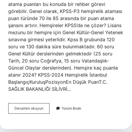
atama puanları bu konuda bir rehber görevi
görebilir. Genel olarak, KPSS-P3 hemşirelik ataması
puan türünde 70 ile 85 arasında bir puan atama
şansını artırır. Hemşireler KPSS’de ne çözer? Lisans
mezunu bir hemşire için Genel Kültür-Genel Yetenek
sınavına girmesi yeterlidir. Kpss B grubunda 120
soru ve 130 dakika süre bulunmaktadır. 60 soru
Genel Kültür derslerinden gelmektedir (25 soru
Tarih, 20 soru Coğrafya, 15 soru Vatandaşlık-
Güncel Olaylar derslerinden). Hemşire kaç puanla
atanır 2024? KPSS-2024 Hemşirelik İstanbul
BaşlangıçKuruluşPozisyonEn Düşük PuanT.C.
SAĞLIK BAKANLIĞI SİLİVRİ…
Kpss
Devamını okuyun
Yorum Bırak
Hemşirelik
Için
Kaç
Net