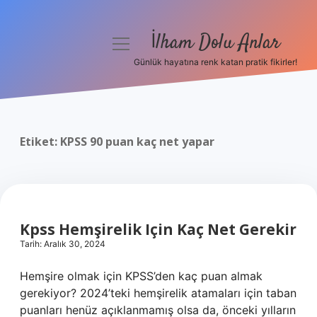
İlham Dolu Anlar
menüyü
aç
Günlük hayatına renk katan pratik fikirler!
Anasayfa
Gizlilik Politikası
Etiket:
KPSS 90 puan kaç net yapar
Yasal Uyarı
Hakkımızda
Kpss Hemşirelik Için Kaç Net Gerekir
Tarih: Aralık 30, 2024
Hemşire olmak için KPSS’den kaç puan almak
gerekiyor? 2024’teki hemşirelik atamaları için taban
puanları henüz açıklanmamış olsa da, önceki yılların