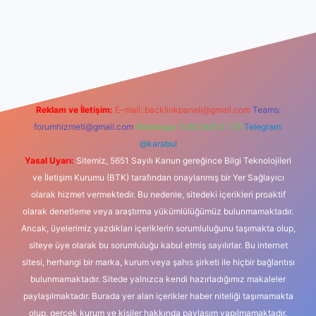
iş
Reklam ve İletişim:
E-mail:
backlinkpaneli@gmail.com
Teams:
forumhizmeti@gmail.com
Whatsapp: 0262 606 0 726
Telegram:
@karabul
Yasal Uyarı:
Sitemiz, 5651 Sayılı Kanun gereğince Bilgi Teknolojileri
ve İletişim Kurumu (BTK) tarafından onaylanmış bir Yer Sağlayıcı
olarak hizmet vermektedir. Bu nedenle, sitedeki içerikleri proaktif
olarak denetleme veya araştırma yükümlülüğümüz bulunmamaktadır.
Ancak, üyelerimiz yazdıkları içeriklerin sorumluluğunu taşımakta olup,
siteye üye olarak bu sorumluluğu kabul etmiş sayılırlar. Bu internet
sitesi, herhangi bir marka, kurum veya şahıs şirketi ile hiçbir bağlantısı
bulunmamaktadır. Sitede yalnızca kendi hazırladığımız makaleler
paylaşılmaktadır. Burada yer alan içerikler haber niteliği taşımamakta
olup, gerçek kurum ve kişiler hakkında paylaşım yapılmamaktadır.