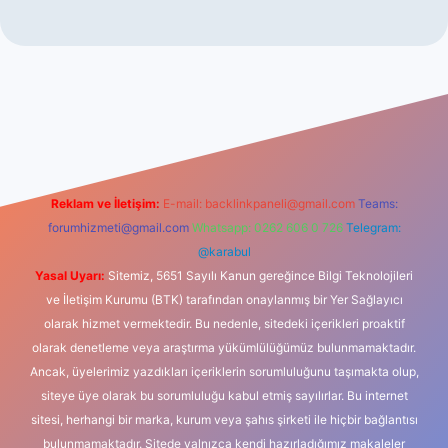
et giriş
Reklam ve İletişim:
E-mail:
backlinkpaneli@gmail.com
Teams:
forumhizmeti@gmail.com
Whatsapp: 0262 606 0 726
Telegram:
@karabul
Yasal Uyarı:
Sitemiz, 5651 Sayılı Kanun gereğince Bilgi Teknolojileri
ve İletişim Kurumu (BTK) tarafından onaylanmış bir Yer Sağlayıcı
olarak hizmet vermektedir. Bu nedenle, sitedeki içerikleri proaktif
olarak denetleme veya araştırma yükümlülüğümüz bulunmamaktadır.
Ancak, üyelerimiz yazdıkları içeriklerin sorumluluğunu taşımakta olup,
siteye üye olarak bu sorumluluğu kabul etmiş sayılırlar. Bu internet
sitesi, herhangi bir marka, kurum veya şahıs şirketi ile hiçbir bağlantısı
bulunmamaktadır. Sitede yalnızca kendi hazırladığımız makaleler