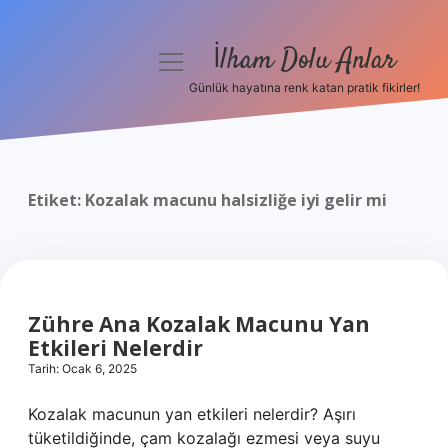
İlham Dolu Anlar
menüyü
aç
Günlük hayatına renk katan pratik fikirler!
Anasayfa
Gizlilik Politikası
Etiket:
Kozalak macunu halsizliğe iyi gelir mi
Yasal Uyarı
Hakkımızda
Zühre Ana Kozalak Macunu Yan
Etkileri Nelerdir
Tarih: Ocak 6, 2025
Kozalak macunun yan etkileri nelerdir? Aşırı
tüketildiğinde, çam kozalağı ezmesi veya suyu