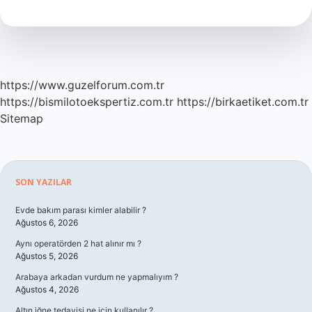
Kozalak
Macunu
Yan
Etkileri
Nelerdir
https://www.guzelforum.com.tr
https://bismilotoekspertiz.com.tr
https://birkaetiket.com.tr
Sitemap
Sidebar
SON YAZILAR
Evde bakım parası kimler alabilir ?
Ağustos 6, 2026
Aynı operatörden 2 hat alınır mı ?
Ağustos 5, 2026
Arabaya arkadan vurdum ne yapmalıyım ?
Ağustos 4, 2026
Altın iğne tedavisi ne için kullanılır ?