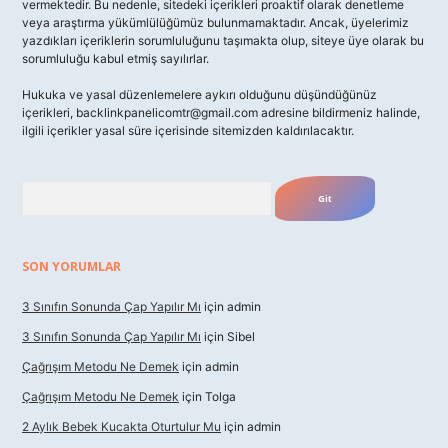
vermektedir. Bu nedenle, sitedeki içerikleri proaktif olarak denetleme
veya araştırma yükümlülüğümüz bulunmamaktadır. Ancak, üyelerimiz
yazdıkları içeriklerin sorumluluğunu taşımakta olup, siteye üye olarak bu
sorumluluğu kabul etmiş sayılırlar.
Hukuka ve yasal düzenlemelere aykırı olduğunu düşündüğünüz
içerikleri,
backlinkpanelicomtr@gmail.com
adresine bildirmeniz halinde,
ilgili içerikler yasal süre içerisinde sitemizden kaldırılacaktır.
Arama
SON YORUMLAR
3 Sınıfın Sonunda Çap Yapılır Mı
için
admin
3 Sınıfın Sonunda Çap Yapılır Mı
için
Sibel
Çağrışım Metodu Ne Demek
için
admin
Çağrışım Metodu Ne Demek
için
Tolga
2 Aylık Bebek Kucakta Oturtulur Mu
için
admin