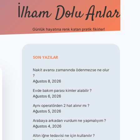
İlham Dolu Anlar
Günlük hayatına renk katan pratik fikirler!
hiltonbet giriş
Sidebar
SON YAZILAR
Nakit avansı zamanında ödenmezse ne olur
?
Ağustos 8, 2026
Evde bakım parası kimler alabilir ?
Ağustos 6, 2026
Aynı operatörden 2 hat alınır mı ?
Ağustos 5, 2026
Arabaya arkadan vurdum ne yapmalıyım ?
Ağustos 4, 2026
Altın iğne tedavisi ne için kullanılır ?