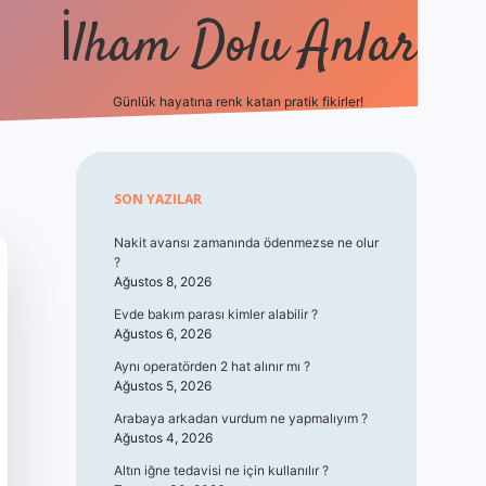
İlham Dolu Anlar
Günlük hayatına renk katan pratik fikirler!
hiltonbet giriş
Sidebar
SON YAZILAR
Nakit avansı zamanında ödenmezse ne olur
?
Ağustos 8, 2026
Evde bakım parası kimler alabilir ?
Ağustos 6, 2026
Aynı operatörden 2 hat alınır mı ?
Ağustos 5, 2026
Arabaya arkadan vurdum ne yapmalıyım ?
Ağustos 4, 2026
Altın iğne tedavisi ne için kullanılır ?