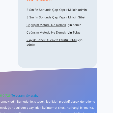
3 Sınıfın Sonunda Çap Yapılır Mı
için
admin
3 Sınıfın Sonunda Çap Yapılır Mı
için
Sibel
Çağrışım Metodu Ne Demek
için
admin
Çağrışım Metodu Ne Demek
için
Tolga
2 Aylık Bebek Kucakta Oturtulur Mu
için
admin
6 0 726
Telegram: @karabul
ermektedir. Bu nedenle, sitedeki içerikleri proaktif olarak denetleme
uğu kabul etmiş sayılırlar. Bu internet sitesi, herhangi bir marka,