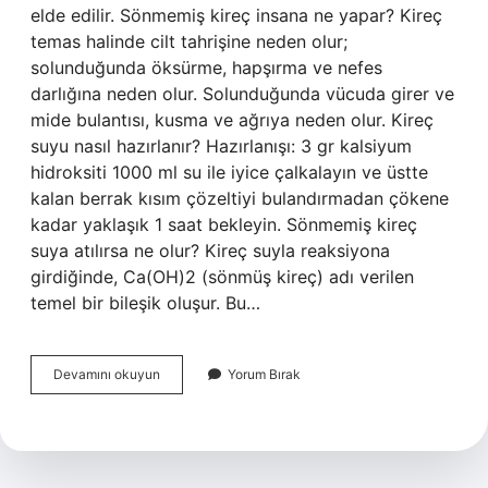
elde edilir. Sönmemiş kireç insana ne yapar? Kireç
temas halinde cilt tahrişine neden olur;
solunduğunda öksürme, hapşırma ve nefes
darlığına neden olur. Solunduğunda vücuda girer ve
mide bulantısı, kusma ve ağrıya neden olur. Kireç
suyu nasıl hazırlanır? Hazırlanışı: 3 gr kalsiyum
hidroksiti 1000 ml su ile iyice çalkalayın ve üstte
kalan berrak kısım çözeltiyi bulandırmadan çökene
kadar yaklaşık 1 saat bekleyin. Sönmemiş kireç
suya atılırsa ne olur? Kireç suyla reaksiyona
girdiğinde, Ca(OH)2 (sönmüş kireç) adı verilen
temel bir bileşik oluşur. Bu…
Sönmemiş
Devamını okuyun
Yorum Bırak
Kireç
Nasıl
Yapılır