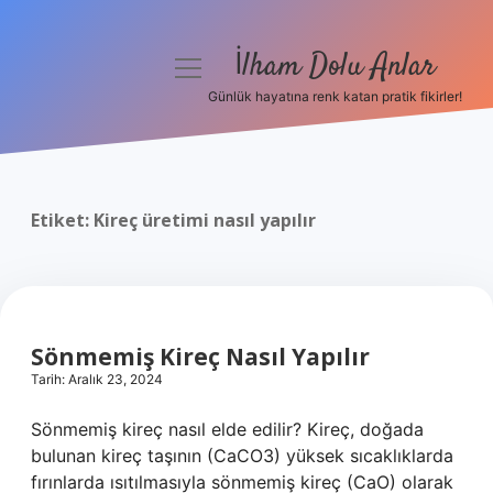
İlham Dolu Anlar
menüyü
aç
Günlük hayatına renk katan pratik fikirler!
Anasayfa
Gizlilik Politikası
Etiket:
Kireç üretimi nasıl yapılır
Yasal Uyarı
Hakkımızda
Sönmemiş Kireç Nasıl Yapılır
Tarih: Aralık 23, 2024
Sönmemiş kireç nasıl elde edilir? Kireç, doğada
bulunan kireç taşının (CaCO3) yüksek sıcaklıklarda
fırınlarda ısıtılmasıyla sönmemiş kireç (CaO) olarak