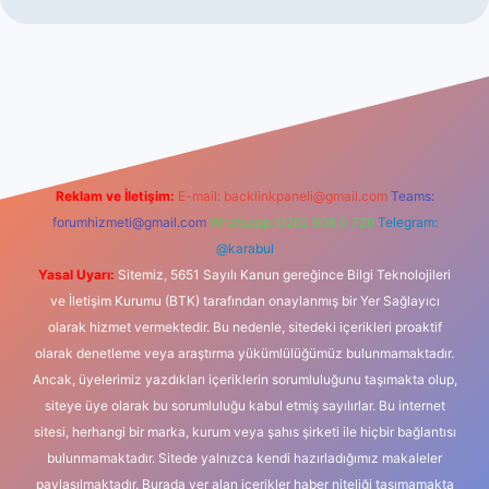
iş
Reklam ve İletişim:
E-mail:
backlinkpaneli@gmail.com
Teams:
forumhizmeti@gmail.com
Whatsapp: 0262 606 0 726
Telegram:
@karabul
Yasal Uyarı:
Sitemiz, 5651 Sayılı Kanun gereğince Bilgi Teknolojileri
ve İletişim Kurumu (BTK) tarafından onaylanmış bir Yer Sağlayıcı
olarak hizmet vermektedir. Bu nedenle, sitedeki içerikleri proaktif
olarak denetleme veya araştırma yükümlülüğümüz bulunmamaktadır.
Ancak, üyelerimiz yazdıkları içeriklerin sorumluluğunu taşımakta olup,
siteye üye olarak bu sorumluluğu kabul etmiş sayılırlar. Bu internet
sitesi, herhangi bir marka, kurum veya şahıs şirketi ile hiçbir bağlantısı
bulunmamaktadır. Sitede yalnızca kendi hazırladığımız makaleler
paylaşılmaktadır. Burada yer alan içerikler haber niteliği taşımamakta