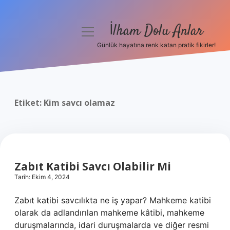
İlham Dolu Anlar
menüyü
aç
Günlük hayatına renk katan pratik fikirler!
Anasayfa
Gizlilik Politikası
Etiket:
Kim savcı olamaz
Yasal Uyarı
Hakkımızda
Zabıt Katibi Savcı Olabilir Mi
Tarih: Ekim 4, 2024
Zabıt katibi savcılıkta ne iş yapar? Mahkeme katibi
olarak da adlandırılan mahkeme kâtibi, mahkeme
duruşmalarında, idari duruşmalarda ve diğer resmi