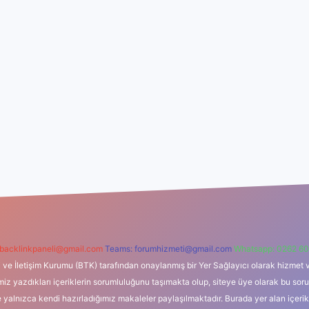
backlinkpaneli@gmail.com
Teams:
forumhizmeti@gmail.com
Whatsapp: 0262 60
i ve İletişim Kurumu (BTK) tarafından onaylanmış bir Yer Sağlayıcı olarak hizmet v
azdıkları içeriklerin sorumluluğunu taşımakta olup, siteye üye olarak bu sorumlul
e yalnızca kendi hazırladığımız makaleler paylaşılmaktadır. Burada yer alan içeri