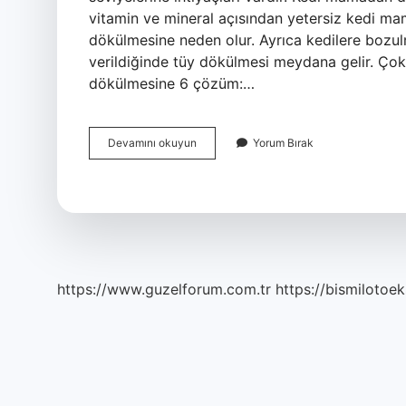
vitamin ve mineral açısından yetersiz kedi mam
dökülmesine neden olur. Ayrıca kedilere bozul
verildiğinde tüy dökülmesi meydana gelir. Çok 
dökülmesine 6 çözüm:…
Yaş
Devamını okuyun
Yorum Bırak
Mama
Tüy
Döker
Mi
https://www.guzelforum.com.tr
https://bismilotoek