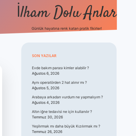
İlham Dolu Anlar
Günlük hayatına renk katan pratik fikirler!
hiltonbet giriş
Sidebar
SON YAZILAR
Evde bakım parası kimler alabilir ?
Ağustos 6, 2026
Aynı operatörden 2 hat alınır mı ?
Ağustos 5, 2026
Arabaya arkadan vurdum ne yapmalıyım ?
Ağustos 4, 2026
Altın iğne tedavisi ne için kullanılır ?
Temmuz 30, 2026
Yeşilırmak mı daha büyük Kızılırmak mı ?
Temmuz 26, 2026