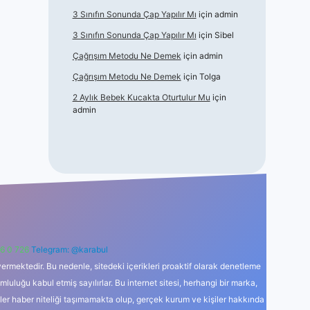
3 Sınıfın Sonunda Çap Yapılır Mı
için
admin
3 Sınıfın Sonunda Çap Yapılır Mı
için
Sibel
Çağrışım Metodu Ne Demek
için
admin
Çağrışım Metodu Ne Demek
için
Tolga
2 Aylık Bebek Kucakta Oturtulur Mu
için
admin
6 0 726
Telegram: @karabul
ermektedir. Bu nedenle, sitedeki içerikleri proaktif olarak denetleme
uğu kabul etmiş sayılırlar. Bu internet sitesi, herhangi bir marka,
kler haber niteliği taşımamakta olup, gerçek kurum ve kişiler hakkında