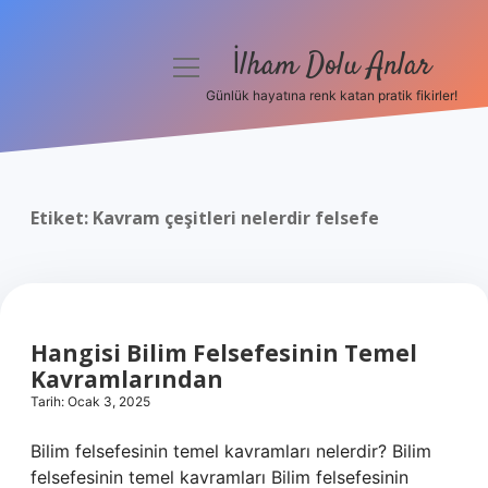
İlham Dolu Anlar
menüyü
aç
Günlük hayatına renk katan pratik fikirler!
Anasayfa
Gizlilik Politikası
Etiket:
Kavram çeşitleri nelerdir felsefe
Yasal Uyarı
Hakkımızda
Hangisi Bilim Felsefesinin Temel
Kavramlarından
Tarih: Ocak 3, 2025
Bilim felsefesinin temel kavramları nelerdir? Bilim
felsefesinin temel kavramları Bilim felsefesinin