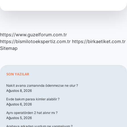
Felsefesinin
Temel
Kavramlarından
https://www.guzelforum.com.tr
https://bismilotoekspertiz.com.tr
https://birkaetiket.com.tr
Sitemap
Sidebar
SON YAZILAR
Nakit avansı zamanında ödenmezse ne olur ?
Ağustos 8, 2026
Evde bakım parası kimler alabilir ?
Ağustos 6, 2026
Aynı operatörden 2 hat alınır mı ?
Ağustos 5, 2026
Arabaya arkadan vurdum ne yapmalıyım ?