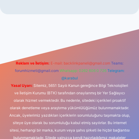
iş
Reklam ve İletişim:
E-mail:
backlinkpaneli@gmail.com
Teams:
forumhizmeti@gmail.com
Whatsapp: 0262 606 0 726
Telegram:
@karabul
Yasal Uyarı:
Sitemiz, 5651 Sayılı Kanun gereğince Bilgi Teknolojileri
ve İletişim Kurumu (BTK) tarafından onaylanmış bir Yer Sağlayıcı
olarak hizmet vermektedir. Bu nedenle, sitedeki içerikleri proaktif
olarak denetleme veya araştırma yükümlülüğümüz bulunmamaktadır.
Ancak, üyelerimiz yazdıkları içeriklerin sorumluluğunu taşımakta olup,
siteye üye olarak bu sorumluluğu kabul etmiş sayılırlar. Bu internet
sitesi, herhangi bir marka, kurum veya şahıs şirketi ile hiçbir bağlantısı
bulunmamaktadır. Sitede yalnızca kendi hazırladığımız makaleler