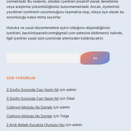
vermektedir. Bu nedenle, sitedeki içerikleri proaktif olarak denetleme
veya araştırma yükümlülüğümüz bulunmamaktadır. Ancak, üyelerimiz
yazdıkları içeriklerin sorumluluğunu taşımakta olup, siteye üye olarak bu
sorumluluğu kabul etmiş sayılırlar.
Hukuka ve yasal düzenlemelere aykırı olduğunu düşündüğünüz
içerikleri,
backlinkpanelicomtr@gmail.com
adresine bildirmeniz halinde,
ilgili içerikler yasal süre içerisinde sitemizden kaldırılacaktır.
Arama
SON YORUMLAR
3 Sınıfın Sonunda Çap Yapılır Mı
için
admin
3 Sınıfın Sonunda Çap Yapılır Mı
için
Sibel
Çağrışım Metodu Ne Demek
için
admin
Çağrışım Metodu Ne Demek
için
Tolga
2 Aylık Bebek Kucakta Oturtulur Mu
için
admin