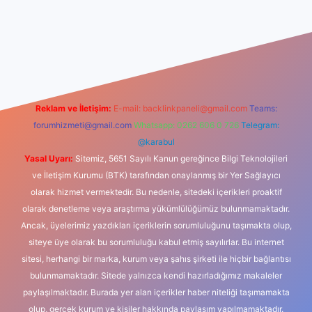
riş
Reklam ve İletişim:
E-mail:
backlinkpaneli@gmail.com
Teams:
forumhizmeti@gmail.com
Whatsapp: 0262 606 0 726
Telegram:
@karabul
Yasal Uyarı:
Sitemiz, 5651 Sayılı Kanun gereğince Bilgi Teknolojileri
ve İletişim Kurumu (BTK) tarafından onaylanmış bir Yer Sağlayıcı
olarak hizmet vermektedir. Bu nedenle, sitedeki içerikleri proaktif
olarak denetleme veya araştırma yükümlülüğümüz bulunmamaktadır.
Ancak, üyelerimiz yazdıkları içeriklerin sorumluluğunu taşımakta olup,
siteye üye olarak bu sorumluluğu kabul etmiş sayılırlar. Bu internet
sitesi, herhangi bir marka, kurum veya şahıs şirketi ile hiçbir bağlantısı
bulunmamaktadır. Sitede yalnızca kendi hazırladığımız makaleler
paylaşılmaktadır. Burada yer alan içerikler haber niteliği taşımamakta
olup, gerçek kurum ve kişiler hakkında paylaşım yapılmamaktadır.