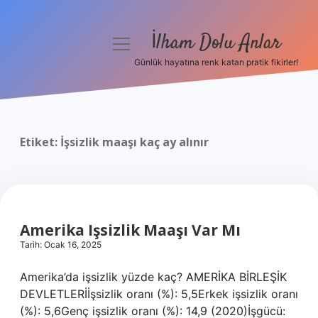
İlham Dolu Anlar
menüyü
aç
Günlük hayatına renk katan pratik fikirler!
Anasayfa
Gizlilik Politikası
Etiket:
İşsizlik maaşı kaç ay alınır
Yasal Uyarı
Hakkımızda
Amerika Işsizlik Maaşı Var Mı
Tarih: Ocak 16, 2025
Amerika’da işsizlik yüzde kaç? AMERİKA BİRLEŞİK
DEVLETLERİİşsizlik oranı (%): 5,5Erkek işsizlik oranı
(%): 5,6Genç işsizlik oranı (%): 14,9 (2020)İşgücü: