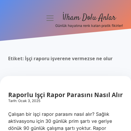
İlham Dolu Anlar
menüyü
aç
Günlük hayatına renk katan pratik fikirler!
Anasayfa
Gizlilik Politikası
Etiket:
İşçi raporu işverene vermezse ne olur
Yasal Uyarı
Hakkımızda
Raporlu Işçi Rapor Parasını Nasıl Alır
Tarih: Ocak 3, 2025
Çalışan bir işçi rapor parasını nasıl alır? Sağlık
aktivasyonu için 30 günlük prim şartı ve geriye
dönük 90 günlük çalışma şartı yoktur. Rapor