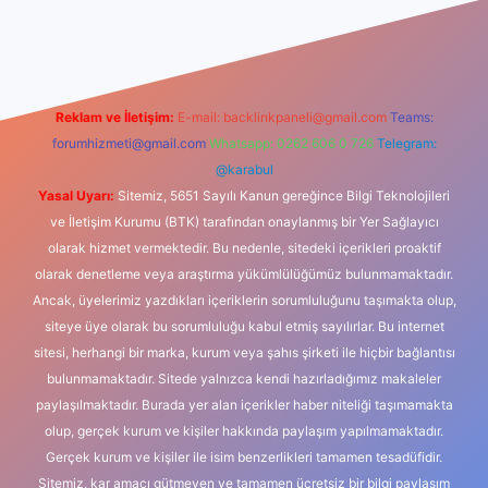
iş
Reklam ve İletişim:
E-mail:
backlinkpaneli@gmail.com
Teams:
forumhizmeti@gmail.com
Whatsapp: 0262 606 0 726
Telegram:
@karabul
Yasal Uyarı:
Sitemiz, 5651 Sayılı Kanun gereğince Bilgi Teknolojileri
ve İletişim Kurumu (BTK) tarafından onaylanmış bir Yer Sağlayıcı
olarak hizmet vermektedir. Bu nedenle, sitedeki içerikleri proaktif
olarak denetleme veya araştırma yükümlülüğümüz bulunmamaktadır.
Ancak, üyelerimiz yazdıkları içeriklerin sorumluluğunu taşımakta olup,
siteye üye olarak bu sorumluluğu kabul etmiş sayılırlar. Bu internet
sitesi, herhangi bir marka, kurum veya şahıs şirketi ile hiçbir bağlantısı
bulunmamaktadır. Sitede yalnızca kendi hazırladığımız makaleler
paylaşılmaktadır. Burada yer alan içerikler haber niteliği taşımamakta
olup, gerçek kurum ve kişiler hakkında paylaşım yapılmamaktadır.
Gerçek kurum ve kişiler ile isim benzerlikleri tamamen tesadüfidir.
Sitemiz, kar amacı gütmeyen ve tamamen ücretsiz bir bilgi paylaşım