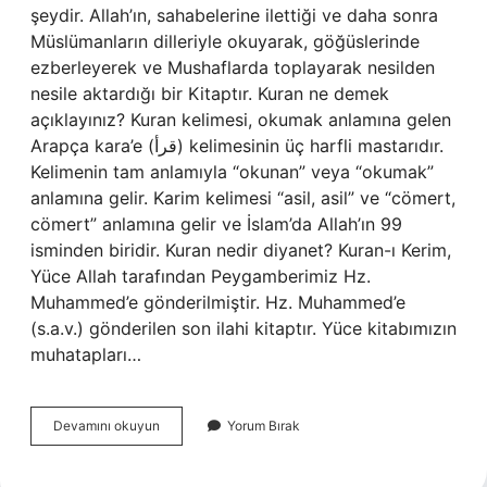
şeydir. Allah’ın, sahabelerine ilettiği ve daha sonra
Müslümanların dilleriyle okuyarak, göğüslerinde
ezberleyerek ve Mushaflarda toplayarak nesilden
nesile aktardığı bir Kitaptır. Kuran ne demek
açıklayınız? Kuran kelimesi, okumak anlamına gelen
Arapça kara’e (قرأ) kelimesinin üç harfli mastarıdır.
Kelimenin tam anlamıyla “okunan” veya “okumak”
anlamına gelir. Karim kelimesi “asil, asil” ve “cömert,
cömert” anlamına gelir ve İslam’da Allah’ın 99
isminden biridir. Kuran nedir diyanet? Kuran-ı Kerim,
Yüce Allah tarafından Peygamberimiz Hz.
Muhammed’e gönderilmiştir. Hz. Muhammed’e
(s.a.v.) gönderilen son ilahi kitaptır. Yüce kitabımızın
muhatapları…
Kurana
Devamını okuyun
Yorum Bırak
Göre
Kuran
Nedir