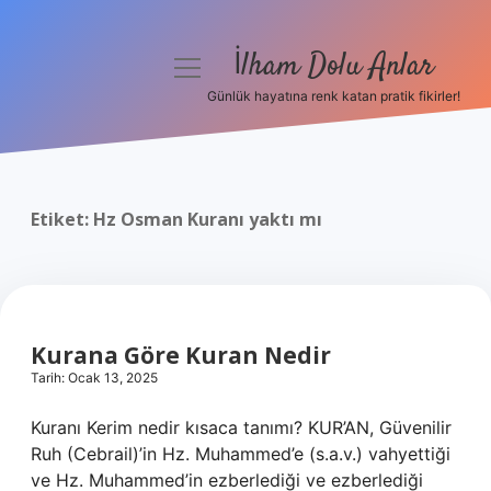
İlham Dolu Anlar
menüyü
aç
Günlük hayatına renk katan pratik fikirler!
Anasayfa
Gizlilik Politikası
Etiket:
Hz Osman Kuranı yaktı mı
Yasal Uyarı
Hakkımızda
Kurana Göre Kuran Nedir
Tarih: Ocak 13, 2025
Kuranı Kerim nedir kısaca tanımı? KUR’AN, Güvenilir
Ruh (Cebrail)’in Hz. Muhammed’e (s.a.v.) vahyettiği
ve Hz. Muhammed’in ezberlediği ve ezberlediği