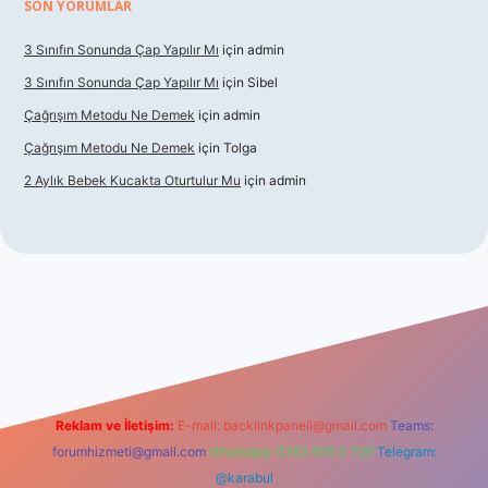
SON YORUMLAR
3 Sınıfın Sonunda Çap Yapılır Mı
için
admin
3 Sınıfın Sonunda Çap Yapılır Mı
için
Sibel
Çağrışım Metodu Ne Demek
için
admin
Çağrışım Metodu Ne Demek
için
Tolga
2 Aylık Bebek Kucakta Oturtulur Mu
için
admin
iş
Reklam ve İletişim:
E-mail:
backlinkpaneli@gmail.com
Teams:
forumhizmeti@gmail.com
Whatsapp: 0262 606 0 726
Telegram:
@karabul