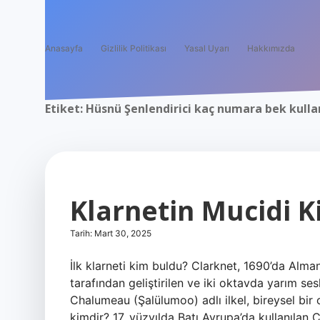
Anasayfa
Gizlilik Politikası
Yasal Uyarı
Hakkımızda
Etiket:
Hüsnü Şenlendirici kaç numara bek kulla
Klarnetin Mucidi K
Tarih: Mart 30, 2025
İlk klarneti kim buldu? Clarknet, 1690’da Al
tarafından geliştirilen ve iki oktavda yarım sesl
Chalumeau (Şalülumoo) adlı ilkel, bireysel bir o
kimdir? 17. yüzyılda Batı Avrupa’da kullanılan