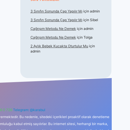
3 Sınıfın Sonunda Çap Yapılır Mı
için
admin
3 Sınıfın Sonunda Çap Yapılır Mı
için
Sibel
Çağrışım Metodu Ne Demek
için
admin
Çağrışım Metodu Ne Demek
için
Tolga
2 Aylık Bebek Kucakta Oturtulur Mu
için
admin
6 0 726
Telegram: @karabul
ermektedir. Bu nedenle, sitedeki içerikleri proaktif olarak denetleme
uğu kabul etmiş sayılırlar. Bu internet sitesi, herhangi bir marka,