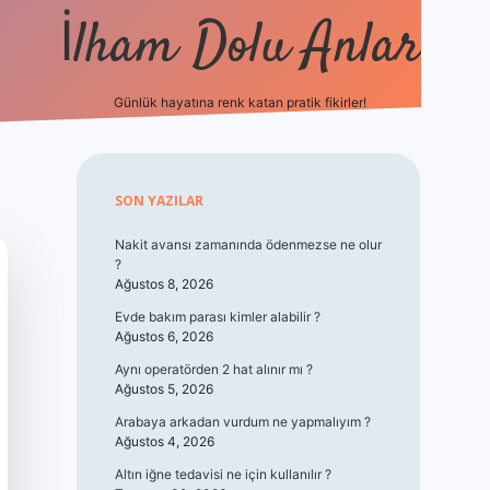
İlham Dolu Anlar
Günlük hayatına renk katan pratik fikirler!
hiltonbet giriş
Sidebar
SON YAZILAR
Nakit avansı zamanında ödenmezse ne olur
?
Ağustos 8, 2026
Evde bakım parası kimler alabilir ?
Ağustos 6, 2026
Aynı operatörden 2 hat alınır mı ?
Ağustos 5, 2026
Arabaya arkadan vurdum ne yapmalıyım ?
Ağustos 4, 2026
Altın iğne tedavisi ne için kullanılır ?