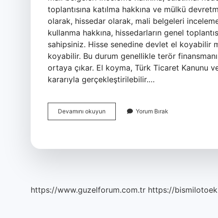
toplantısına katılma hakkına ve mülkü devretm
olarak, hissedar olarak, mali belgeleri incele
kullanma hakkına, hissedarların genel toplant
sahipsiniz. Hisse senedine devlet el koyabilir mi
koyabilir. Bu durum genellikle terör finansman
ortaya çıkar. El koyma, Türk Ticaret Kanunu ve
kararıyla gerçekleştirilebilir.…
Hisse
Devamını okuyun
Yorum Bırak
Senedi
Sahiplerinin
Sahip
Olduğu
Haklar
Nelerdir
https://www.guzelforum.com.tr
https://bismilotoek