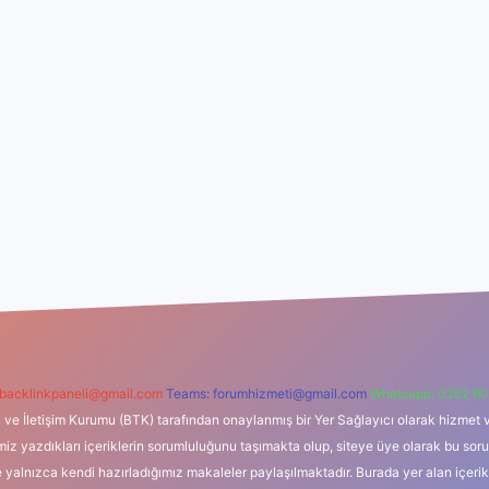
backlinkpaneli@gmail.com
Teams:
forumhizmeti@gmail.com
Whatsapp: 0262 60
i ve İletişim Kurumu (BTK) tarafından onaylanmış bir Yer Sağlayıcı olarak hizmet v
azdıkları içeriklerin sorumluluğunu taşımakta olup, siteye üye olarak bu sorumlul
e yalnızca kendi hazırladığımız makaleler paylaşılmaktadır. Burada yer alan içeri