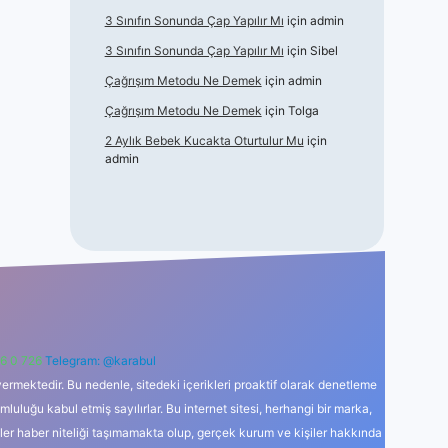
3 Sınıfın Sonunda Çap Yapılır Mı
için
admin
3 Sınıfın Sonunda Çap Yapılır Mı
için
Sibel
Çağrışım Metodu Ne Demek
için
admin
Çağrışım Metodu Ne Demek
için
Tolga
2 Aylık Bebek Kucakta Oturtulur Mu
için
admin
6 0 726
Telegram: @karabul
ermektedir. Bu nedenle, sitedeki içerikleri proaktif olarak denetleme
uğu kabul etmiş sayılırlar. Bu internet sitesi, herhangi bir marka,
kler haber niteliği taşımamakta olup, gerçek kurum ve kişiler hakkında