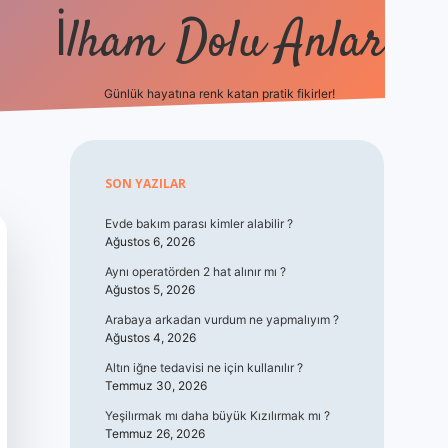
İlham Dolu Anlar
Günlük hayatına renk katan pratik fikirler!
hiltonbet giriş
Sidebar
SON YAZILAR
Evde bakım parası kimler alabilir ?
Ağustos 6, 2026
Aynı operatörden 2 hat alınır mı ?
Ağustos 5, 2026
Arabaya arkadan vurdum ne yapmalıyım ?
Ağustos 4, 2026
Altın iğne tedavisi ne için kullanılır ?
Temmuz 30, 2026
Yeşilırmak mı daha büyük Kızılırmak mı ?
Temmuz 26, 2026