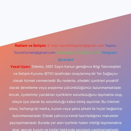
riş
Reklam ve İletişim:
E-mail:
backlinkpaneli@gmail.com
Teams:
forumhizmeti@gmail.com
Whatsapp: 0262 606 0 726
Telegram:
@karabul
Yasal Uyarı:
Sitemiz, 5651 Sayılı Kanun gereğince Bilgi Teknolojileri
ve İletişim Kurumu (BTK) tarafından onaylanmış bir Yer Sağlayıcı
olarak hizmet vermektedir. Bu nedenle, sitedeki içerikleri proaktif
olarak denetleme veya araştırma yükümlülüğümüz bulunmamaktadır.
Ancak, üyelerimiz yazdıkları içeriklerin sorumluluğunu taşımakta olup,
siteye üye olarak bu sorumluluğu kabul etmiş sayılırlar. Bu internet
sitesi, herhangi bir marka, kurum veya şahıs şirketi ile hiçbir bağlantısı
bulunmamaktadır. Sitede yalnızca kendi hazırladığımız makaleler
paylaşılmaktadır. Burada yer alan içerikler haber niteliği taşımamakta
olup, gerçek kurum ve kişiler hakkında paylaşım yapılmamaktadır.