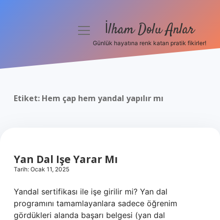
İlham Dolu Anlar
menüyü
aç
Günlük hayatına renk katan pratik fikirler!
Anasayfa
Gizlilik Politikası
Etiket:
Hem çap hem yandal yapılır mı
Yasal Uyarı
Hakkımızda
Yan Dal Işe Yarar Mı
Tarih: Ocak 11, 2025
Yandal sertifikası ile işe girilir mi? Yan dal
programını tamamlayanlara sadece öğrenim
gördükleri alanda başarı belgesi (yan dal