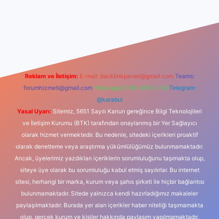
riş
Reklam ve İletişim:
E-mail:
backlinkpaneli@gmail.com
Teams:
forumhizmeti@gmail.com
Whatsapp: 0262 606 0 726
Telegram:
@karabul
Yasal Uyarı:
Sitemiz, 5651 Sayılı Kanun gereğince Bilgi Teknolojileri
ve İletişim Kurumu (BTK) tarafından onaylanmış bir Yer Sağlayıcı
olarak hizmet vermektedir. Bu nedenle, sitedeki içerikleri proaktif
olarak denetleme veya araştırma yükümlülüğümüz bulunmamaktadır.
Ancak, üyelerimiz yazdıkları içeriklerin sorumluluğunu taşımakta olup,
siteye üye olarak bu sorumluluğu kabul etmiş sayılırlar. Bu internet
sitesi, herhangi bir marka, kurum veya şahıs şirketi ile hiçbir bağlantısı
bulunmamaktadır. Sitede yalnızca kendi hazırladığımız makaleler
paylaşılmaktadır. Burada yer alan içerikler haber niteliği taşımamakta
olup, gerçek kurum ve kişiler hakkında paylaşım yapılmamaktadır.