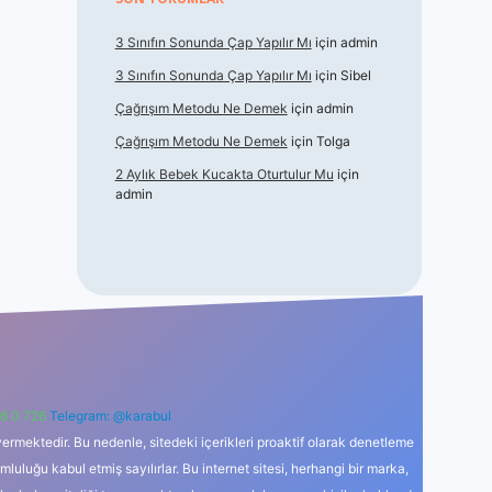
3 Sınıfın Sonunda Çap Yapılır Mı
için
admin
3 Sınıfın Sonunda Çap Yapılır Mı
için
Sibel
Çağrışım Metodu Ne Demek
için
admin
Çağrışım Metodu Ne Demek
için
Tolga
2 Aylık Bebek Kucakta Oturtulur Mu
için
admin
6 0 726
Telegram: @karabul
ermektedir. Bu nedenle, sitedeki içerikleri proaktif olarak denetleme
uğu kabul etmiş sayılırlar. Bu internet sitesi, herhangi bir marka,