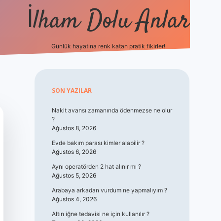
İlham Dolu Anlar
Günlük hayatına renk katan pratik fikirler!
hiltonbet giriş
Sidebar
SON YAZILAR
Nakit avansı zamanında ödenmezse ne olur
?
Ağustos 8, 2026
Evde bakım parası kimler alabilir ?
Ağustos 6, 2026
Aynı operatörden 2 hat alınır mı ?
Ağustos 5, 2026
Arabaya arkadan vurdum ne yapmalıyım ?
Ağustos 4, 2026
Altın iğne tedavisi ne için kullanılır ?