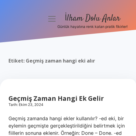
İlham Dolu Anlar
menüyü
aç
Günlük hayatına renk katan pratik fikirler!
Anasayfa
Gizlilik Politikası
Etiket:
Geçmiş zaman hangi eki alır
Yasal Uyarı
Hakkımızda
Geçmiş Zaman Hangi Ek Gelir
Tarih: Ekim 23, 2024
Geçmiş zamanda hangi ekler kullanılır? -ed eki, bir
eylemin geçmişte gerçekleştirildiğini belirtmek için
fiillerin sonuna eklenir. Örneğin: Done – Done. -ed