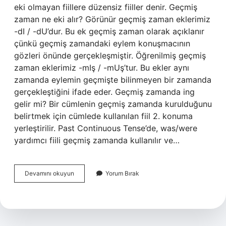
eki olmayan fiillere düzensiz fiiller denir. Geçmiş
zaman ne eki alır? Görünür geçmiş zaman eklerimiz
-dI / -dU’dur. Bu ek geçmiş zaman olarak açıklanır
çünkü geçmiş zamandaki eylem konuşmacının
gözleri önünde gerçekleşmiştir. Öğrenilmiş geçmiş
zaman eklerimiz -mIş / -mUş’tur. Bu ekler aynı
zamanda eylemin geçmişte bilinmeyen bir zamanda
gerçekleştiğini ifade eder. Geçmiş zamanda ing
gelir mi? Bir cümlenin geçmiş zamanda kurulduğunu
belirtmek için cümlede kullanılan fiil 2. konuma
yerleştirilir. Past Continuous Tense’de, was/were
yardımcı fiili geçmiş zamanda kullanılır ve…
Geçmiş
Devamını okuyun
Yorum Bırak
Zaman
Hangi
Ek
Gelir