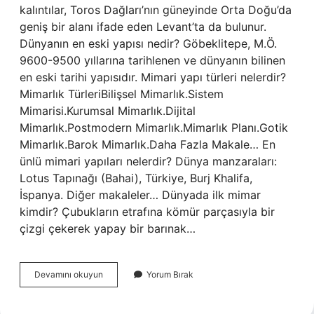
kalıntılar, Toros Dağları’nın güneyinde Orta Doğu’da
geniş bir alanı ifade eden Levant’ta da bulunur.
Dünyanın en eski yapısı nedir? Göbeklitepe, M.Ö.
9600-9500 yıllarına tarihlenen ve dünyanın bilinen
en eski tarihi yapısıdır. Mimari yapı türleri nelerdir?
Mimarlık TürleriBilişsel Mimarlık.Sistem
Mimarisi.Kurumsal Mimarlık.Dijital
Mimarlık.Postmodern Mimarlık.Mimarlık Planı.Gotik
Mimarlık.Barok Mimarlık.Daha Fazla Makale… En
ünlü mimari yapıları nelerdir? Dünya manzaraları:
Lotus Tapınağı (Bahai), Türkiye, Burj Khalifa,
İspanya. Diğer makaleler… Dünyada ilk mimar
kimdir? Çubukların etrafına kömür parçasıyla bir
çizgi çekerek yapay bir barınak…
Dünyanın
Devamını okuyun
Yorum Bırak
Ilk
Mimari
Yapısı