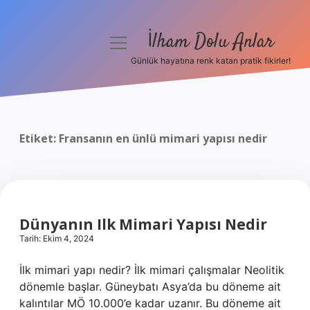
İlham Dolu Anlar
menüyü
aç
Günlük hayatına renk katan pratik fikirler!
Anasayfa
Gizlilik Politikası
Etiket:
Fransanın en ünlü mimari yapısı nedir
Yasal Uyarı
Hakkımızda
Dünyanın Ilk Mimari Yapısı Nedir
Tarih: Ekim 4, 2024
İlk mimari yapı nedir? İlk mimari çalışmalar Neolitik
dönemle başlar. Güneybatı Asya’da bu döneme ait
kalıntılar MÖ 10.000’e kadar uzanır. Bu döneme ait