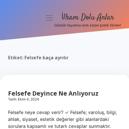
İlham Dolu Anlar
menüyü
aç
Günlük hayatına renk katan pratik fikirler!
Anasayfa
Gizlilik Politikası
Etiket:
Felsefe kaça ayrılır
Yasal Uyarı
Hakkımızda
Felsefe Deyince Ne Anlıyoruz
Tarih: Ekim 4, 2024
Felsefe neye cevap verir? ✓ Felsefe; varoluş, bilgi,
ahlak, siyaset, estetik değerler gibi alanlardaki
sorulara kapsamlı ve tutarlı cevaplar sunmaktır.