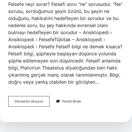
Felsefe neyi sorar? Felsefi soru “ne” sorusudur. “Ne”
sorusu, sorduğumuz şeyin özünü, bu şeyin ne
olduğunu, hakikatini hedefleyen bir sorudur ve bu
nedenle soru, bu şey hakkında evrensel olanı
bulmayı hedefleyen bir sorudur – Ansiklopedi ›
Ansiklopedi › FelsefeTübitak – Ansiklopedi ›
Ansiklopedi › Felsefe Felsefî bilgi ne demek kısaca?
Felsefi bilgi, şüpheyle başlayan düşünce yolunda
şüphe edilemeyen son düşüncedir. Felsefi anlamda
bilgi, Platon’un Theatetus diyaloğundan beri haklı
çıkarılmış gerçek inanç olarak tanımlanmıştır. Bilgi,
doğru veya yanlış olabilen bir görüşten…
Felsefe
Devamını okuyun
Yorum Bırak
Deyince
Ne
Anlıyoruz