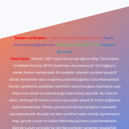
iş
Reklam ve İletişim:
E-mail:
backlinkpaneli@gmail.com
Teams:
forumhizmeti@gmail.com
Whatsapp: 0262 606 0 726
Telegram:
@karabul
Yasal Uyarı:
Sitemiz, 5651 Sayılı Kanun gereğince Bilgi Teknolojileri
ve İletişim Kurumu (BTK) tarafından onaylanmış bir Yer Sağlayıcı
olarak hizmet vermektedir. Bu nedenle, sitedeki içerikleri proaktif
olarak denetleme veya araştırma yükümlülüğümüz bulunmamaktadır.
Ancak, üyelerimiz yazdıkları içeriklerin sorumluluğunu taşımakta olup,
siteye üye olarak bu sorumluluğu kabul etmiş sayılırlar. Bu internet
sitesi, herhangi bir marka, kurum veya şahıs şirketi ile hiçbir bağlantısı
bulunmamaktadır. Sitede yalnızca kendi hazırladığımız makaleler
paylaşılmaktadır. Burada yer alan içerikler haber niteliği taşımamakta
olup, gerçek kurum ve kişiler hakkında paylaşım yapılmamaktadır.
Gerçek kurum ve kişiler ile isim benzerlikleri tamamen tesadüfidir.