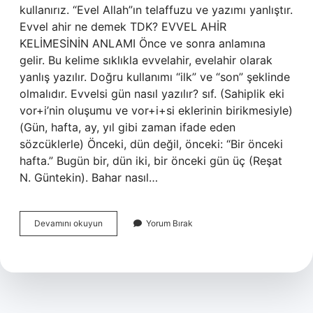
kullanırız. “Evel Allah”ın telaffuzu ve yazımı yanlıştır.
Evvel ahir ne demek TDK? EVVEL AHİR
KELİMESİNİN ANLAMI Önce ve sonra anlamına
gelir. Bu kelime sıklıkla evvelahir, evelahir olarak
yanlış yazılır. Doğru kullanımı “ilk” ve “son” şeklinde
olmalıdır. Evvelsi gün nasıl yazılır? sıf. (Sahiplik eki
vor+i’nin oluşumu ve vor+i+si eklerinin birikmesiyle)
(Gün, hafta, ay, yıl gibi zaman ifade eden
sözcüklerle) Önceki, dün değil, önceki: “Bir önceki
hafta.” Bugün bir, dün iki, bir önceki gün üç (Reşat
N. Güntekin). Bahar nasıl…
Evvel
Devamını okuyun
Yorum Bırak
Nasil
Yazilir
Tdk