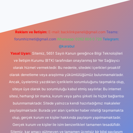
riş
Reklam ve İletişim:
E-mail:
backlinkpaneli@gmail.com
Teams:
forumhizmeti@gmail.com
Whatsapp: 0262 606 0 726
Telegram:
@karabul
Yasal Uyarı:
Sitemiz, 5651 Sayılı Kanun gereğince Bilgi Teknolojileri
ve İletişim Kurumu (BTK) tarafından onaylanmış bir Yer Sağlayıcı
olarak hizmet vermektedir. Bu nedenle, sitedeki içerikleri proaktif
olarak denetleme veya araştırma yükümlülüğümüz bulunmamaktadır.
Ancak, üyelerimiz yazdıkları içeriklerin sorumluluğunu taşımakta olup,
siteye üye olarak bu sorumluluğu kabul etmiş sayılırlar. Bu internet
sitesi, herhangi bir marka, kurum veya şahıs şirketi ile hiçbir bağlantısı
bulunmamaktadır. Sitede yalnızca kendi hazırladığımız makaleler
paylaşılmaktadır. Burada yer alan içerikler haber niteliği taşımamakta
olup, gerçek kurum ve kişiler hakkında paylaşım yapılmamaktadır.
Gerçek kurum ve kişiler ile isim benzerlikleri tamamen tesadüfidir.
Sitemiz, kar amacı gütmeyen ve tamamen ücretsiz bir bilgi paylaşım