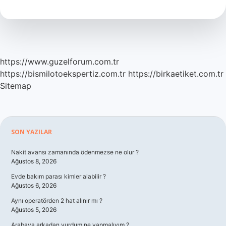
Için
Hangi
Tramvay
https://www.guzelforum.com.tr
https://bismilotoekspertiz.com.tr
https://birkaetiket.com.tr
Sitemap
Sidebar
SON YAZILAR
Nakit avansı zamanında ödenmezse ne olur ?
Ağustos 8, 2026
Evde bakım parası kimler alabilir ?
Ağustos 6, 2026
Aynı operatörden 2 hat alınır mı ?
Ağustos 5, 2026
Arabaya arkadan vurdum ne yapmalıyım ?