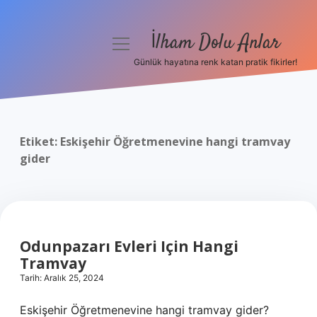
İlham Dolu Anlar
menüyü
aç
Günlük hayatına renk katan pratik fikirler!
Anasayfa
Gizlilik Politikası
Etiket:
Eskişehir Öğretmenevine hangi tramvay
Yasal Uyarı
gider
Hakkımızda
Odunpazarı Evleri Için Hangi
Tramvay
Tarih: Aralık 25, 2024
Eskişehir Öğretmenevine hangi tramvay gider?