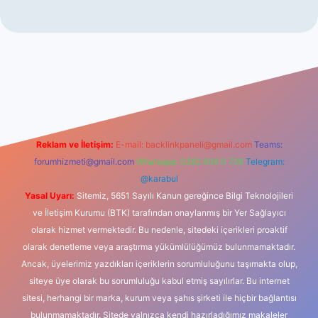
iş
Reklam ve İletişim:
E-mail:
backlinkpaneli@gmail.com
Teams:
forumhizmeti@gmail.com
Whatsapp: 0262 606 0 726
Telegram:
@karabul
Yasal Uyarı:
Sitemiz, 5651 Sayılı Kanun gereğince Bilgi Teknolojileri
ve İletişim Kurumu (BTK) tarafından onaylanmış bir Yer Sağlayıcı
olarak hizmet vermektedir. Bu nedenle, sitedeki içerikleri proaktif
olarak denetleme veya araştırma yükümlülüğümüz bulunmamaktadır.
Ancak, üyelerimiz yazdıkları içeriklerin sorumluluğunu taşımakta olup,
siteye üye olarak bu sorumluluğu kabul etmiş sayılırlar. Bu internet
sitesi, herhangi bir marka, kurum veya şahıs şirketi ile hiçbir bağlantısı
bulunmamaktadır. Sitede yalnızca kendi hazırladığımız makaleler