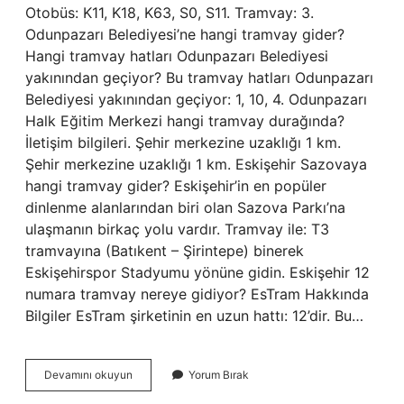
Otobüs: K11, K18, K63, S0, S11. Tramvay: 3.
Odunpazarı Belediyesi’ne hangi tramvay gider?
Hangi tramvay hatları Odunpazarı Belediyesi
yakınından geçiyor? Bu tramvay hatları Odunpazarı
Belediyesi yakınından geçiyor: 1, 10, 4. Odunpazarı
Halk Eğitim Merkezi hangi tramvay durağında?
İletişim bilgileri. Şehir merkezine uzaklığı 1 km.
Şehir merkezine uzaklığı 1 km. Eskişehir Sazovaya
hangi tramvay gider? Eskişehir’in en popüler
dinlenme alanlarından biri olan Sazova Parkı’na
ulaşmanın birkaç yolu vardır. Tramvay ile: T3
tramvayına (Batıkent – Şirintepe) binerek
Eskişehirspor Stadyumu yönüne gidin. Eskişehir 12
numara tramvay nereye gidiyor? EsTram Hakkında
Bilgiler EsTram şirketinin en uzun hattı: 12’dir. Bu…
Odunpazarı
Devamını okuyun
Yorum Bırak
Evleri