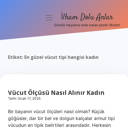
İlham Dolu Anlar
menüyü
aç
Günlük hayatına renk katan pratik fikirler!
Anasayfa
Gizlilik Politikası
Etiket:
En güzel vücut tipi hangisi kadın
Yasal Uyarı
Hakkımızda
Vücut Ölçüsü Nasıl Alınır Kadın
Tarih: Ocak 17, 2025
Bir bayanın vücut ölçüleri nasıl olmalı? Küçük
göğüsler, dar bir bel ve dolgun kalçalar armut tipi
vücudun en tipik belirtileri arasındadır. Herkesin