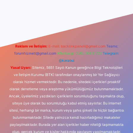
iş
Reklam ve İletişim:
E-mail:
backlinkpaneli@gmail.com
Teams:
forumhizmeti@gmail.com
Whatsapp: 0262 606 0 726
Telegram:
@karabul
Yasal Uyarı:
Sitemiz, 5651 Sayılı Kanun gereğince Bilgi Teknolojileri
ve İletişim Kurumu (BTK) tarafından onaylanmış bir Yer Sağlayıcı
olarak hizmet vermektedir. Bu nedenle, sitedeki içerikleri proaktif
olarak denetleme veya araştırma yükümlülüğümüz bulunmamaktadır.
Ancak, üyelerimiz yazdıkları içeriklerin sorumluluğunu taşımakta olup,
siteye üye olarak bu sorumluluğu kabul etmiş sayılırlar. Bu internet
sitesi, herhangi bir marka, kurum veya şahıs şirketi ile hiçbir bağlantısı
bulunmamaktadır. Sitede yalnızca kendi hazırladığımız makaleler
paylaşılmaktadır. Burada yer alan içerikler haber niteliği taşımamakta
olup, gerçek kurum ve kişiler hakkında paylaşım yapılmamaktadır.