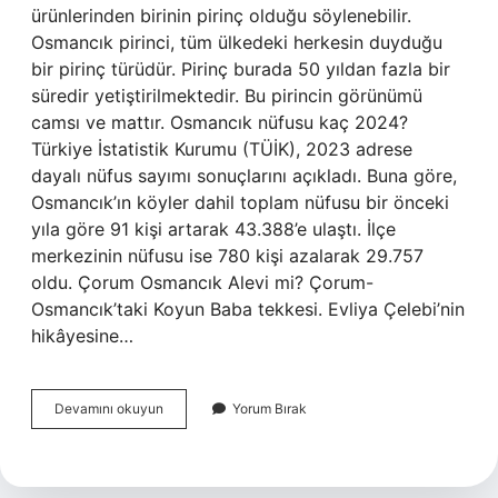
ürünlerinden birinin pirinç olduğu söylenebilir.
Osmancık pirinci, tüm ülkedeki herkesin duyduğu
bir pirinç türüdür. Pirinç burada 50 yıldan fazla bir
süredir yetiştirilmektedir. Bu pirincin görünümü
camsı ve mattır. Osmancık nüfusu kaç 2024?
Türkiye İstatistik Kurumu (TÜİK), 2023 adrese
dayalı nüfus sayımı sonuçlarını açıkladı. Buna göre,
Osmancık’ın köyler dahil toplam nüfusu bir önceki
yıla göre 91 kişi artarak 43.388’e ulaştı. İlçe
merkezinin nüfusu ise 780 kişi azalarak 29.757
oldu. Çorum Osmancık Alevi mi? Çorum-
Osmancık’taki Koyun Baba tekkesi. Evliya Çelebi’nin
hikâyesine…
Osmancık
Devamını okuyun
Yorum Bırak
Da
Kaç
Köy
Var