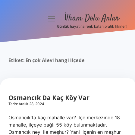
İlham Dolu Anlar
menüyü
aç
Günlük hayatına renk katan pratik fikirler!
Anasayfa
Gizlilik Politikası
Etiket:
En çok Alevi hangi ilçede
Yasal Uyarı
Hakkımızda
Osmancık Da Kaç Köy Var
Tarih: Aralık 28, 2024
Osmancık’ta kaç mahalle var? İlçe merkezinde 18
mahalle, ilçeye bağlı 55 köy bulunmaktadır.
Osmancık neyi ile meşhur? Yani ilçenin en meşhur