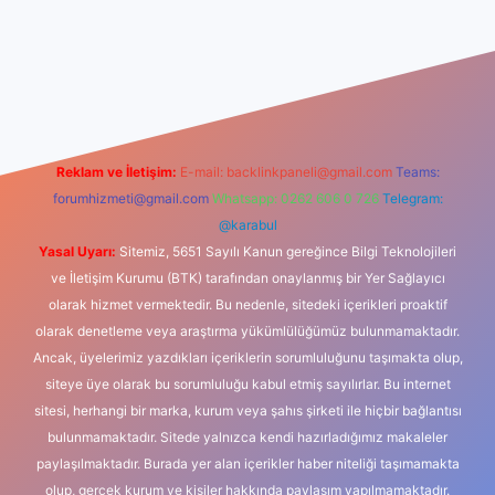
iş
Reklam ve İletişim:
E-mail:
backlinkpaneli@gmail.com
Teams:
forumhizmeti@gmail.com
Whatsapp: 0262 606 0 726
Telegram:
@karabul
Yasal Uyarı:
Sitemiz, 5651 Sayılı Kanun gereğince Bilgi Teknolojileri
ve İletişim Kurumu (BTK) tarafından onaylanmış bir Yer Sağlayıcı
olarak hizmet vermektedir. Bu nedenle, sitedeki içerikleri proaktif
olarak denetleme veya araştırma yükümlülüğümüz bulunmamaktadır.
Ancak, üyelerimiz yazdıkları içeriklerin sorumluluğunu taşımakta olup,
siteye üye olarak bu sorumluluğu kabul etmiş sayılırlar. Bu internet
sitesi, herhangi bir marka, kurum veya şahıs şirketi ile hiçbir bağlantısı
bulunmamaktadır. Sitede yalnızca kendi hazırladığımız makaleler
paylaşılmaktadır. Burada yer alan içerikler haber niteliği taşımamakta
olup, gerçek kurum ve kişiler hakkında paylaşım yapılmamaktadır.