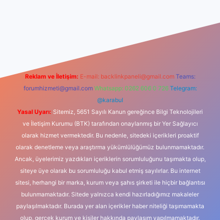
iş
Reklam ve İletişim:
E-mail:
backlinkpaneli@gmail.com
Teams:
forumhizmeti@gmail.com
Whatsapp: 0262 606 0 726
Telegram:
@karabul
Yasal Uyarı:
Sitemiz, 5651 Sayılı Kanun gereğince Bilgi Teknolojileri
ve İletişim Kurumu (BTK) tarafından onaylanmış bir Yer Sağlayıcı
olarak hizmet vermektedir. Bu nedenle, sitedeki içerikleri proaktif
olarak denetleme veya araştırma yükümlülüğümüz bulunmamaktadır.
Ancak, üyelerimiz yazdıkları içeriklerin sorumluluğunu taşımakta olup,
siteye üye olarak bu sorumluluğu kabul etmiş sayılırlar. Bu internet
sitesi, herhangi bir marka, kurum veya şahıs şirketi ile hiçbir bağlantısı
bulunmamaktadır. Sitede yalnızca kendi hazırladığımız makaleler
paylaşılmaktadır. Burada yer alan içerikler haber niteliği taşımamakta
olup, gerçek kurum ve kişiler hakkında paylaşım yapılmamaktadır.