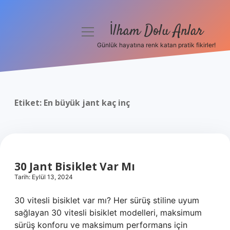
İlham Dolu Anlar
menüyü
aç
Günlük hayatına renk katan pratik fikirler!
Anasayfa
Gizlilik Politikası
Etiket:
En büyük jant kaç inç
Yasal Uyarı
Hakkımızda
30 Jant Bisiklet Var Mı
Tarih: Eylül 13, 2024
30 vitesli bisiklet var mı? Her sürüş stiline uyum
sağlayan 30 vitesli bisiklet modelleri, maksimum
sürüş konforu ve maksimum performans için