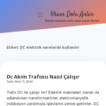
İlham Dolu Anlar
menüyü
aç
Günlük hayatına renk katan pratik fikirler!
Anasayfa
Gizlilik Politikası
Etiket:
DC elektrik nerelerde kullanılır
Yasal Uyarı
Hakkımızda
Dc Akım Trafosu Nasıl Çalışır
Tarih: Ekim 11, 2024
Trafo DC ile çalışır mı? Elektrik makineleri olarak da
adlandırılan transformatörler, elektromanyetik
indüksiyon yardımıyla işlevlerini yerine getirirler. DC