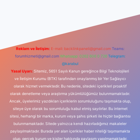
iş
Reklam ve İletişim:
E-mail:
backlinkpaneli@gmail.com
Teams:
forumhizmeti@gmail.com
Whatsapp: 0262 606 0 726
Telegram:
@karabul
Yasal Uyarı:
Sitemiz, 5651 Sayılı Kanun gereğince Bilgi Teknolojileri
ve İletişim Kurumu (BTK) tarafından onaylanmış bir Yer Sağlayıcı
olarak hizmet vermektedir. Bu nedenle, sitedeki içerikleri proaktif
olarak denetleme veya araştırma yükümlülüğümüz bulunmamaktadır.
Ancak, üyelerimiz yazdıkları içeriklerin sorumluluğunu taşımakta olup,
siteye üye olarak bu sorumluluğu kabul etmiş sayılırlar. Bu internet
sitesi, herhangi bir marka, kurum veya şahıs şirketi ile hiçbir bağlantısı
bulunmamaktadır. Sitede yalnızca kendi hazırladığımız makaleler
paylaşılmaktadır. Burada yer alan içerikler haber niteliği taşımamakta
olup, gerçek kurum ve kişiler hakkında paylaşım yapılmamaktadır.