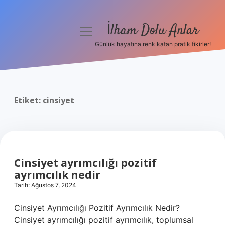
İlham Dolu Anlar
menüyü
aç
Günlük hayatına renk katan pratik fikirler!
Anasayfa
Gizlilik Politikası
Etiket:
cinsiyet
Yasal Uyarı
Hakkımızda
Cinsiyet ayrımcılığı pozitif
ayrımcılık nedir
Tarih: Ağustos 7, 2024
Cinsiyet Ayrımcılığı Pozitif Ayrımcılık Nedir?
Cinsiyet ayrımcılığı pozitif ayrımcılık, toplumsal