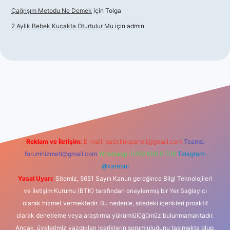
Çağrışım Metodu Ne Demek
için
Tolga
2 Aylık Bebek Kucakta Oturtulur Mu
için
admin
riş
Reklam ve İletişim:
E-mail:
backlinkpaneli@gmail.com
Teams:
forumhizmeti@gmail.com
Whatsapp: 0262 606 0 726
Telegram:
@karabul
Yasal Uyarı:
Sitemiz, 5651 Sayılı Kanun gereğince Bilgi Teknolojileri
ve İletişim Kurumu (BTK) tarafından onaylanmış bir Yer Sağlayıcı
olarak hizmet vermektedir. Bu nedenle, sitedeki içerikleri proaktif
olarak denetleme veya araştırma yükümlülüğümüz bulunmamaktadır.
Ancak, üyelerimiz yazdıkları içeriklerin sorumluluğunu taşımakta olup,