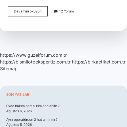
Cinsiyet
Devamını okuyun
12 Yorum
ayrımcılığı
pozitif
ayrımcılık
nedir
https://www.guzelforum.com.tr
https://bismilotoekspertiz.com.tr
https://birkaetiket.com.tr
Sitemap
Sidebar
SON YAZILAR
Evde bakım parası kimler alabilir ?
Ağustos 6, 2026
Aynı operatörden 2 hat alınır mı ?
Ağustos 5, 2026