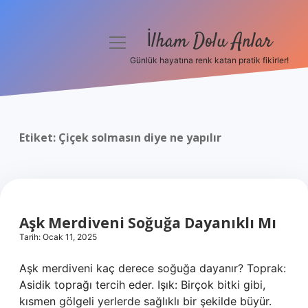
İlham Dolu Anlar
menüyü
aç
Günlük hayatına renk katan pratik fikirler!
Anasayfa
Gizlilik Politikası
Etiket:
Çiçek solmasın diye ne yapılır
Yasal Uyarı
Hakkımızda
Aşk Merdiveni Soğuğa Dayanıklı Mı
Tarih: Ocak 11, 2025
Aşk merdiveni kaç derece soğuğa dayanır? Toprak:
Asidik toprağı tercih eder. Işık: Birçok bitki gibi,
kısmen gölgeli yerlerde sağlıklı bir şekilde büyür.