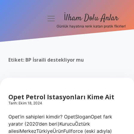
İlham Dolu Anlar
menüyü
aç
Günlük hayatına renk katan pratik fikirler!
Anasayfa
Gizlilik Politikası
Etiket:
BP İsraili destekliyor mu
Yasal Uyarı
Hakkımızda
Opet Petrol Istasyonları Kime Ait
Tarih: Ekim 18, 2024
Opet’in sahipleri kimdir? OpetSloganOpet fark
yaratır (2020’den beri)KurucuÖztürk
ailesiMerkezTürkiyeÜrünFullforce (eski adıyla)