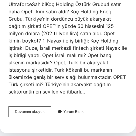
UltraforceSahibiKoç Holding Öztürk Grubu4 satır
daha Opet’i kim satın aldı? Koç Holding Enerji
Grubu, Türkiye’nin dördüncü büyük akaryakıt
dağıtım şirketi OPET’in yüzde 50 hissesini 125
milyon dolara (202 trilyon lira) satın aldı. Opet
kimin boykot? 1. Nayax ile iş birliği: Koç Holding
iştiraki Duze, İsrail merkezli fintech şirketi Nayax ile
iş birliği yaptı. Opet İsrail malı mı? Opet hangi
ülkenin markasıdır? Opet, Türk bir akaryakıt
istasyonu şirketidir. Türk kökenli bu markanın
ülkemizde geniş bir servis ağı bulunmaktadır. OPET
Türk şirketi mi? Türkiye’nin akaryakıt dağıtım
sektörünün en sevilen ve itibarlı…
Opet
Devamını okuyun
Yorum Bırak
Petrol
Istasyonları
Kime
Ait