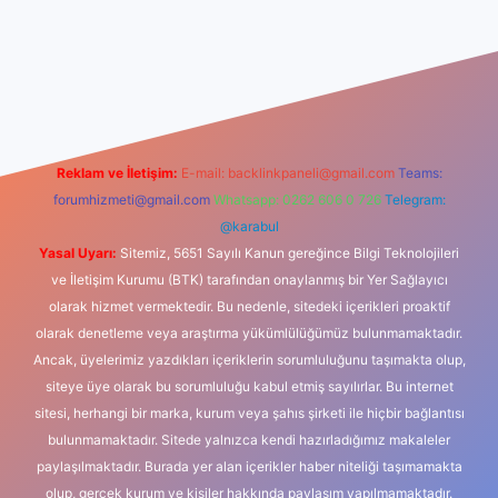
iş
Reklam ve İletişim:
E-mail:
backlinkpaneli@gmail.com
Teams:
forumhizmeti@gmail.com
Whatsapp: 0262 606 0 726
Telegram:
@karabul
Yasal Uyarı:
Sitemiz, 5651 Sayılı Kanun gereğince Bilgi Teknolojileri
ve İletişim Kurumu (BTK) tarafından onaylanmış bir Yer Sağlayıcı
olarak hizmet vermektedir. Bu nedenle, sitedeki içerikleri proaktif
olarak denetleme veya araştırma yükümlülüğümüz bulunmamaktadır.
Ancak, üyelerimiz yazdıkları içeriklerin sorumluluğunu taşımakta olup,
siteye üye olarak bu sorumluluğu kabul etmiş sayılırlar. Bu internet
sitesi, herhangi bir marka, kurum veya şahıs şirketi ile hiçbir bağlantısı
bulunmamaktadır. Sitede yalnızca kendi hazırladığımız makaleler
paylaşılmaktadır. Burada yer alan içerikler haber niteliği taşımamakta
olup, gerçek kurum ve kişiler hakkında paylaşım yapılmamaktadır.