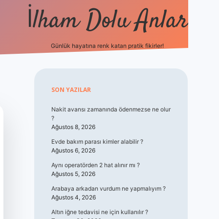
İlham Dolu Anlar
Günlük hayatına renk katan pratik fikirler!
hiltonbet giriş
Sidebar
SON YAZILAR
Nakit avansı zamanında ödenmezse ne olur
?
Ağustos 8, 2026
Evde bakım parası kimler alabilir ?
Ağustos 6, 2026
Aynı operatörden 2 hat alınır mı ?
Ağustos 5, 2026
Arabaya arkadan vurdum ne yapmalıyım ?
Ağustos 4, 2026
Altın iğne tedavisi ne için kullanılır ?