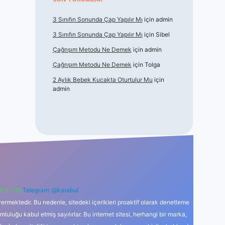
3 Sınıfın Sonunda Çap Yapılır Mı
için
admin
3 Sınıfın Sonunda Çap Yapılır Mı
için
Sibel
Çağrışım Metodu Ne Demek
için
admin
Çağrışım Metodu Ne Demek
için
Tolga
2 Aylık Bebek Kucakta Oturtulur Mu
için
admin
6 0 726
Telegram: @karabul
ermektedir. Bu nedenle, sitedeki içerikleri proaktif olarak denetleme
uğu kabul etmiş sayılırlar. Bu internet sitesi, herhangi bir marka,