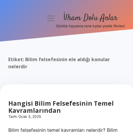
İlham Dolu Anlar
menüyü
aç
Günlük hayatına renk katan pratik fikirler!
Anasayfa
Gizlilik Politikası
Etiket:
Bilim felsefesinin ele aldığı konular
Yasal Uyarı
nelerdir
Hakkımızda
Hangisi Bilim Felsefesinin Temel
Kavramlarından
Tarih: Ocak 3, 2025
Bilim felsefesinin temel kavramları nelerdir? Bilim