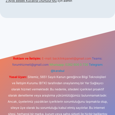
2 Aylık Bebek Kucakta Oturtulur Mu
için
admin
riş
Reklam ve İletişim:
E-mail:
backlinkpaneli@gmail.com
Teams:
forumhizmeti@gmail.com
Whatsapp: 0262 606 0 726
Telegram:
@karabul
Yasal Uyarı:
Sitemiz, 5651 Sayılı Kanun gereğince Bilgi Teknolojileri
ve İletişim Kurumu (BTK) tarafından onaylanmış bir Yer Sağlayıcı
olarak hizmet vermektedir. Bu nedenle, sitedeki içerikleri proaktif
olarak denetleme veya araştırma yükümlülüğümüz bulunmamaktadır.
Ancak, üyelerimiz yazdıkları içeriklerin sorumluluğunu taşımakta olup,
siteye üye olarak bu sorumluluğu kabul etmiş sayılırlar. Bu internet
sitesi, herhangi bir marka, kurum veya şahıs şirketi ile hiçbir bağlantısı