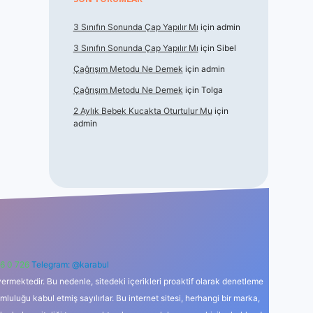
3 Sınıfın Sonunda Çap Yapılır Mı
için
admin
3 Sınıfın Sonunda Çap Yapılır Mı
için
Sibel
Çağrışım Metodu Ne Demek
için
admin
Çağrışım Metodu Ne Demek
için
Tolga
2 Aylık Bebek Kucakta Oturtulur Mu
için
admin
6 0 726
Telegram: @karabul
ermektedir. Bu nedenle, sitedeki içerikleri proaktif olarak denetleme
uğu kabul etmiş sayılırlar. Bu internet sitesi, herhangi bir marka,