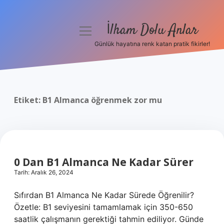
İlham Dolu Anlar
menüyü
aç
Günlük hayatına renk katan pratik fikirler!
Anasayfa
Gizlilik Politikası
Etiket:
B1 Almanca öğrenmek zor mu
Yasal Uyarı
Hakkımızda
0 Dan B1 Almanca Ne Kadar Sürer
Tarih: Aralık 26, 2024
Sıfırdan B1 Almanca Ne Kadar Sürede Öğrenilir?
Özetle: B1 seviyesini tamamlamak için 350-650
saatlik çalışmanın gerektiği tahmin ediliyor. Günde