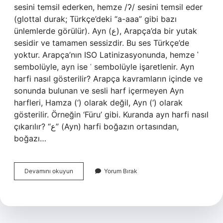
sesini temsil ederken, hemze /ʔ/ sesini temsil eder
(glottal durak; Türkçe’deki “a-aaa” gibi bazı
ünlemlerde görülür). Ayn (ع), Arapça’da bir yutak
sesidir ve tamamen sessizdir. Bu ses Türkçe’de
yoktur. Arapça’nın ISO Latinizasyonunda, hemze ˈ
sembolüyle, ayn ise ʿ sembolüyle işaretlenir. Ayn
harfi nasıl gösterilir? Arapça kavramların içinde ve
sonunda bulunan ve sesli harf içermeyen Ayn
harfleri, Hamza (‘) olarak değil, Ayn (‘) olarak
gösterilir. Örneğin ‘Füru’ gibi. Kuranda ayn harfi nasıl
çıkarılır? “ع” (Ayn) harfi boğazın ortasından,
boğazı…
Osmanlıca
Devamını okuyun
Yorum Bırak
Ayın
Harfi
Nasıl
Okunur