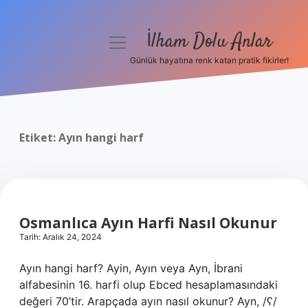
İlham Dolu Anlar
menüyü
aç
Günlük hayatına renk katan pratik fikirler!
Anasayfa
Gizlilik Politikası
Etiket:
Ayın hangi harf
Yasal Uyarı
Hakkımızda
Osmanlıca Ayın Harfi Nasıl Okunur
Tarih: Aralık 24, 2024
Ayın hangi harf? Ayin, Ayın veya Ayn, İbrani
alfabesinin 16. harfi olup Ebced hesaplamasındaki
değeri 70’tir. Arapçada ayın nasıl okunur? Ayn, /ʕ/