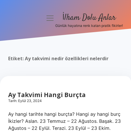
İlham Dolu Anlar
menüyü
aç
Günlük hayatına renk katan pratik fikirler!
Anasayfa
Gizlilik Politikası
Etiket:
Ay takvimi nedir özellikleri nelerdir
Yasal Uyarı
Hakkımızda
Ay Takvimi Hangi Burçta
Tarih: Eylül 23, 2024
Ay hangi tarihte hangi burçta? Hangi ay hangi burç
İkizler? Aslan. 23 Temmuz – 22 Ağustos. Başak. 23
Ağustos – 22 Eylül. Terazi. 23 Eylül – 23 Ekim.